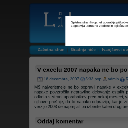
Spletna stran litrop.net uporablja piškot
zagotavlja ustrezne vsebine in oglaševan
Začetna stran
Gradnja hiše
Ivanjševci ob
V excelu 2007 napaka ne bo po
18 decembra, 2007
5:33 pop
admin
R
M$ najverjetneje ne bo popravil napake v excel
napake povzročila nepravilno delovanje ostalih 
odkrita s strani uporabnikov pred nekaj meseci,
njihove prošnje, da to napako odpravijo, kar je z
verzijo 2003 še naprej ali pa izberite kateri drug ur
Oddaj komentar