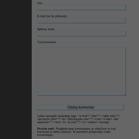
Ime
Litrop.net
E-mail (ne bo prikazan)
Spletna stran
Tvoj komentar
Lahko uporabiš naslednje tage: <a href="" title=""> <abbr title="">
<acronym title=""> <b> <blockquote cite=""> <cite> <code> <del
datetime=""> <em> <i> <q cite=""> <s> <strike> <strong>
Prosim vedi:
Pregledovanje komentarjev je vključeno in tvoj
komentar je lahko izbrisan. Ni potrebno potrjevanje tvojih
komentarjev.