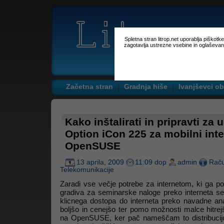
Spletna stran litrop.net uporablja piškot
zagotavlja ustrezne vsebine in oglaševan
Začetna stran
Gradnja hiše
Ivanjševci ob
Kako inštalirati in pripravti z
Option iCon 225 za mobilni inte
OpenSUSE
13 aprila, 2009
11:09 dop
admin
Raču
Telekomunikacije
Zaradi vse večje potrebe za internetom, ki ga potr
gradiva za seminarske naloge preko interneta se
klicnega dostopa do interneta preko navadne ana
boljšo in cenejšo ter pomo možnosti malce hitrejš
na OpenSUSE, ker pač nameščam to distribucijo l