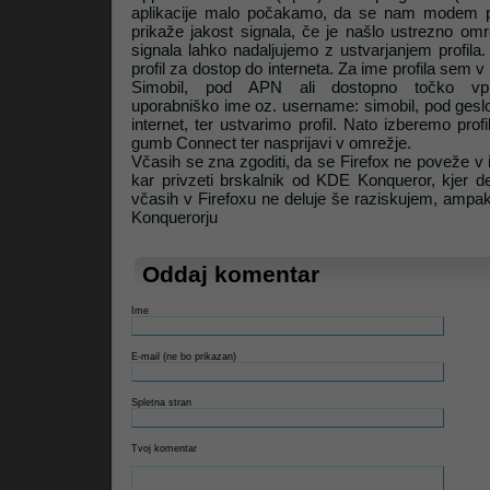
aplikacije malo počakamo, da se nam modem pr
prikaže jakost signala, če je našlo ustrezno omr
signala lahko nadaljujemo z ustvarjanjem profila
profil za dostop do interneta. Za ime profila sem
Simobil, pod APN ali dostopno točko vpiše
uporabniško ime oz. username: simobil, pod gesl
internet, ter ustvarimo profil. Nato izberemo pro
gumb Connect ter nasprijavi v omrežje.
Včasih se zna zgoditi, da se Firefox ne poveže v 
kar privzeti brskalnik od KDE Konqueror, kjer d
včasih v Firefoxu ne deluje še raziskujem, ampak
Konquerorju
Oddaj komentar
Ime
E-mail (ne bo prikazan)
Spletna stran
Tvoj komentar