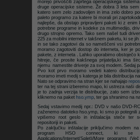
morejo privoščiti zaprtega operacijskega sistema 
druge operacijske sisteme. Že dobra 3 leta sem na
katero sem zelo zadovoljen in ima zelo dobro po
Litrop.net
paleto programo za katere bi morali pri zaprtokodn
najlepše, da obstajo pripravljeni paketi ki z enim
potrebne programe in kodeke za multimedijo, drive
drugo strojno opremo. Tako sem našel tudi driv
225 za mobilni internet v takšnem paketu, ki se jih 
in se tako zagotovi da so nameščeni vsi potrebni
moramo zagotoviti dostop do interneta, ker je p
pakete, z interneta . Lahko uporabimo obstoječo 
hitreje, če prosite kakšnega prijatelja,ki ima ši
njemu namestite driverje za svoj modem. Sedaj pa
Pvo kot prvo moramo vedeti katero distribuc
moramo imeti medij s katerga je bila distribucija 
Nato se odpravimo na stran kjer se nahajajo
reposi
ter na tej strani izberemo mapo, ki ustreza naši di
je to zadnja verzija te distribucije, zato sem izb
kliknemo na paket
hso.ymp
, ter ga shranimo na na
Sedaj vstavimo medij npr.: DVD v našo DVD-R
zaženemo datoteko hso.ymp, ki smo jo potegnili z 
vpišemo root geslo in inštalacija steče ter s
repositoriji in paketi.
Po zaključku inštalacije priključimo modem n
program HSO connect, ki se 
Applications/Internet(Splet)/More programs (V