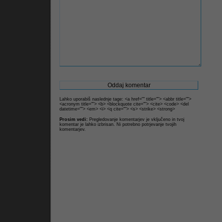
Lahko uporabiš naslednje tage: <a href="" title=""> <abbr title="">
<acronym title=""> <b> <blockquote cite=""> <cite> <code> <del
datetime=""> <em> <i> <q cite=""> <s> <strike> <strong>
Prosim vedi:
Pregledovanje komentarjev je vključeno in tvoj
komentar je lahko izbrisan. Ni potrebno potrjevanje tvojih
komentarjev.