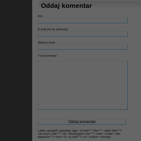
Oddaj komentar
Litrop.net
Ime
E-mail (ne bo prikazan)
Spletna stran
Tvoj komentar
Lahko uporabiš naslednje tage: <a href="" title=""> <abbr title="">
<acronym title=""> <b> <blockquote cite=""> <cite> <code> <del
datetime=""> <em> <i> <q cite=""> <s> <strike> <strong>