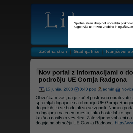
Spletna stran litrop.net uporablja piškot
zagotavlja ustrezne vsebine in oglaševan
Začetna stran
Gradnja hiše
Ivanjševci ob
Nov portal z informacijami o d
področju UE Gornja Radgona
15 junija, 2008
8:49 pop
admin
Novic
Obveščam vas, da je začel poskusno obratovati spl
spremljal dogajanje na območju UE Gornja Radgona
dogodkih, ki se bodo ali so se zgodili. Namen porta
o dogajanju na enem mestu, tako boste lahko npr. iz
kakšna gasilska veselica. Zato vljudno vabljeni na 
dogaja na območju UE Gornja Radgona.
http://w