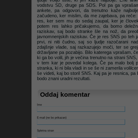
vodstvu SD, druge pa SDS. Pol pa ga vprašam
ankete, pa odgovori, da trenutno kaže najbo
začudeno, ker mislim, da me zajebava, pa reče: 
Litrop.net
res, ker sem mu do sedaj zaupal, ker je člove
potem res lahko pričakujemo, da bomo deležn
raziskav, saj bodo stranke šle na nož, da preob
javnomnenjskih raziskav. Če je res SNS po teh 
prvi, ni niti čudno, saj so ljudje razočarani na
zdajšnje vlade, saj razkazujejo moči, ter se gr
državljane pa pozabijo. Bilo katerega vprašam, če
ki ga bo volil, jih je večina trenutno na strani SNS,
v tem kar je povedal kolega. Če pa malo bolj 
stranka, ki ni bila vladi in se še ni zamerila volilc
še videti, kaj bo storil SNS. Kaj pa je resnica, pa
bodo znani uradni rezultati.
Oddaj komentar
Ime
E-mail (ne bo prikazan)
Spletna stran