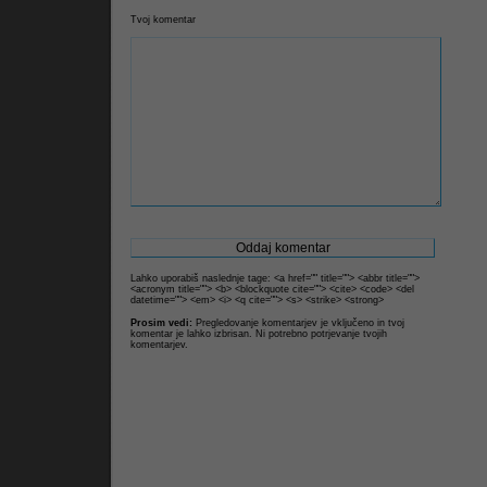
Tvoj komentar
Lahko uporabiš naslednje tage: <a href="" title=""> <abbr title="">
<acronym title=""> <b> <blockquote cite=""> <cite> <code> <del
datetime=""> <em> <i> <q cite=""> <s> <strike> <strong>
Prosim vedi:
Pregledovanje komentarjev je vključeno in tvoj
komentar je lahko izbrisan. Ni potrebno potrjevanje tvojih
komentarjev.