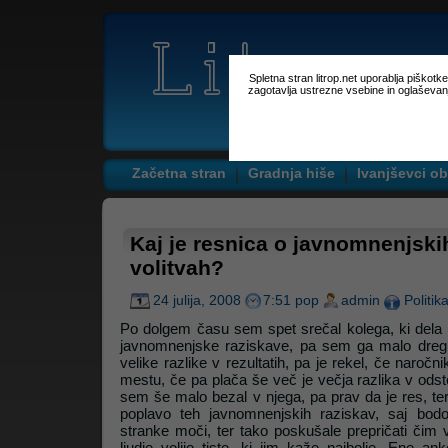
Spletna stran litrop.net uporablja piškot
zagotavlja ustrezne vsebine in oglaševan
Začetna stran
Gradnja hiše
Ivanjševci ob
Kaj je resnica o javnomnenjski
volitvah?
24 julija, 2008
7:51 pop
admin
Politik
Po dolgem času sem spet srečal kolega, ki dela pr
javnomnenjske raziskave, pa sem ga malo dregn
velike razlike v rezultatih, pa je rekel, če naroč
mestu, če pa plača še več je večja razlika v odst
sem še malo bezal v njega, pa prav da je res, te
poplavo teh javnomnenjskih raziskav, saj bod
stranke moči, ter tako poskušale prepričati čim 
ljudje volijo tiste, ki jim kaže najbolje. Ene a