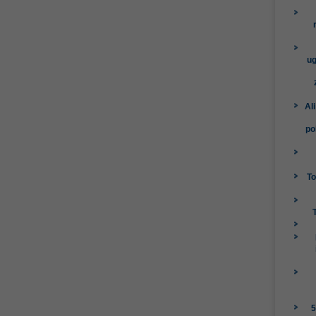
ug
Al
po
To
5