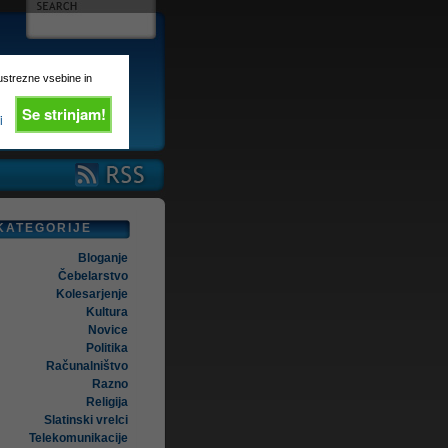
 ustrezne vsebine in
Se strinjam!
i
KATEGORIJE
Bloganje
Čebelarstvo
Kolesarjenje
Kultura
Novice
Politika
Računalništvo
Razno
Religija
Slatinski vrelci
Telekomunikacije