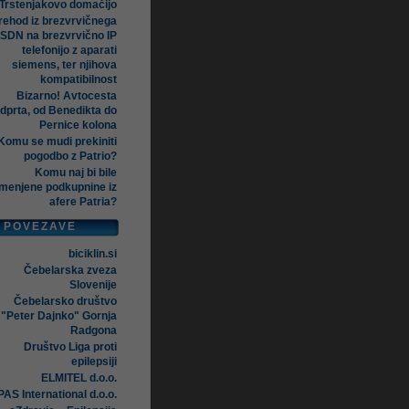
Trstenjakovo domačijo
rehod iz brezvrvičnega
ISDN na brezvrvično IP
telefonijo z aparati
siemens, ter njihova
kompatibilnost
Bizarno! Avtocesta
dprta, od Benedikta do
Pernice kolona
Komu se mudi prekiniti
pogodbo z Patrio?
Komu naj bi bile
menjene podkupnine iz
afere Patria?
POVEZAVE
biciklin.si
Čebelarska zveza
Slovenije
Čebelarsko društvo
"Peter Dajnko" Gornja
Radgona
Društvo Liga proti
epilepsiji
ELMITEL d.o.o.
AS International d.o.o.