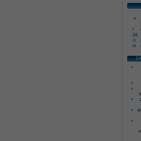
P
7
14
21
28
Z
I
R
m