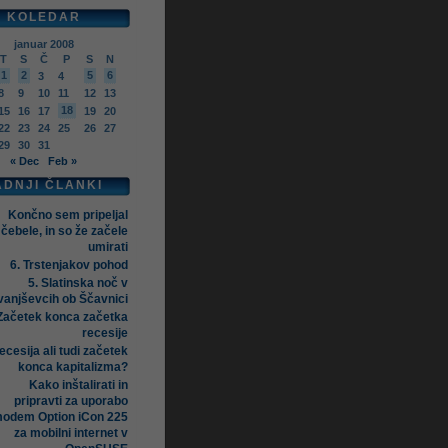
KOLEDAR
januar 2008
T
S
Č
P
S
N
1
2
5
6
3
4
8
9
10
11
12
13
18
15
16
17
19
20
22
23
24
25
26
27
29
30
31
« Dec
Feb »
ADNJI ČLANKI
Končno sem pripeljal
čebele, in so že začele
umirati
6. Trstenjakov pohod
5. Slatinska noč v
vanjševcih ob Ščavnici
Začetek konca začetka
recesije
ecesija ali tudi začetek
konca kapitalizma?
Kako inštalirati in
pripravti za uporabo
odem Option iCon 225
za mobilni internet v