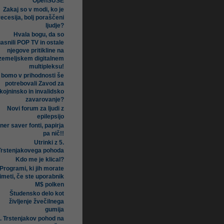
OpenSUSE
Zakaj so v modi, ko je
recesija, bolj poraščeni
ljudje?
Hvala bogu, da so
asnili POP TV in ostale
njegove pritikline na
zemeljskem digitalnem
multipleksu!
i bomo v prihodnosti še
potrebovali Zavod za
kojninsko in invalidsko
zavarovanje?
Novi forum za ljudi z
epilepsijo
ner saver fonti, papirja
pa nič!!
Utrinki z 5.
Trstenjakovega pohoda
Kdo me je klical?
Programi, ki jih morate
imeti, če ste uporabnik
M$ polken
Študensko delo kot
življenje žvečilnega
gumija
. Trstenjakov pohod na