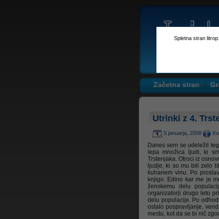
Spletna stran litro
Začetna stran
Gr
Utrinki z 4. Tr
5 januarja, 2008
Ku
Danes sem se udeležil tega
lepa množica ljudi, ki s
Trstenjaka. Otroci iz osnov
ljudje, ki so mu bili zelo 
kuhanem vinu. Po proslav
knjigo. Edino kar me je mot
ženskemu delu populaci
organizatorji drugo leto pr
delu populacije. Po odhod
ostalo pospravljanje, venda
mestu, kot da se bi nič zgo