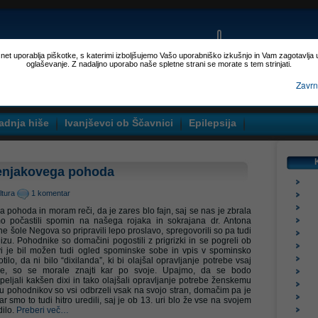
p.net uporablja piškotke, s katerimi izboljšujemo Vašo uporabniško izkušnjo in Vam zagotavlja
oglaševanje. Z nadaljno uporabo naše spletne strani se morate s tem strinjati.
Zavrn
adnja hiše
Ivanjševci ob Ščavnici
Epilepsija
stenjakovega pohoda
ltura
1 komentar
 pohoda in moram reči, da je zares blo fajn, saj se nas je zbrala
mo počastili spomin na našega rojaka in sokrajana dr. Antona
ne šole Negova so pripravili lepo proslavo, spregovorili so pa tudi
blizu. Pohodnike so domačini pogostili z prigrizki in se pogreli ob
i je bil možen tudi ogled spominske sobe in vpis v spominsko
ilo, da ni bilo “dixilanda”, ki bi olajšal opravljanje potrebe vsaj
je, so se morale znajti kar po svoje. Upajmo, da se bodo
ipeljali kakšen dixi in tako olajšali opravljanje potrebe ženskemu
u pohodnikov so vsi odbrzeli vsak na svojo stran, domačim pa je
r smo to tudi hitro uredili, saj je ob 13. uri blo že vse na svojem
dilo.
Preberi več…