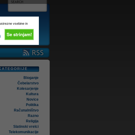
 ustrezne vsebine in
Se strinjam!
i
KATEGORIJE
Bloganje
Čebelarstvo
Kolesarjenje
Kultura
Novice
Politika
Računalništvo
Razno
Religija
Slatinski vrelci
Telekomunikacije