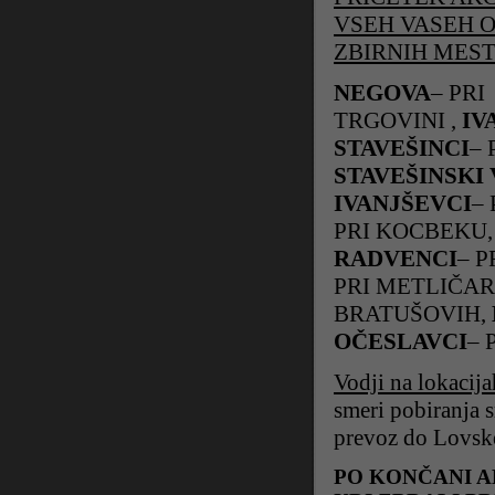
VSEH
VASEH 
ZBIRNIH MEST
Litrop.net
NEGOVA
– PRI
TRGOVINI ,
IV
STAVEŠINCI
–
STAVEŠINSKI
IVANJŠEVCI
–
PRI KOCBEKU,
RADVENCI
–
P
PRI METLIČAR
BRATUŠOVIH,
OČESLAVCI
–
Vodji na lokacija
smeri pobiranja s
prevoz do Lovsk
PO KONČANI AK