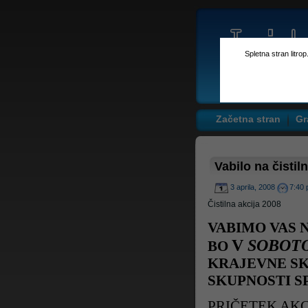
Spletna stran litro
Začetna stran
Gr
Vabilo na čistil
3 aprila, 2008
7:40 
Čistilna akcija 2008
VABIMO VAS 
V
SOBOT
BO
KRAJEVNE SK
SKUPNOSTI SP
PRIČETEK AKC