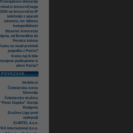
Trstenjakovo domačijo
rehod iz brezvrvičnega
ISDN na brezvrvično IP
telefonijo z aparati
siemens, ter njihova
kompatibilnost
Bizarno! Avtocesta
dprta, od Benedikta do
Pernice kolona
Komu se mudi prekiniti
pogodbo z Patrio?
Komu naj bi bile
menjene podkupnine iz
afere Patria?
POVEZAVE
biciklin.si
Čebelarska zveza
Slovenije
Čebelarsko društvo
"Peter Dajnko" Gornja
Radgona
Društvo Liga proti
epilepsiji
ELMITEL d.o.o.
AS International d.o.o.