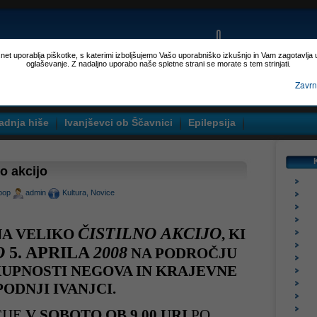
p.net uporablja piškotke, s katerimi izboljšujemo Vašo uporabniško izkušnjo in Vam zagotavlja
oglaševanje. Z nadaljno uporabo naše spletne strani se morate s tem strinjati.
Zavrn
adnja hiše
Ivanjševci ob Ščavnici
Epilepsija
no akcijo
pop
admin
Kultura
,
Novice
ČISTILNO
AKCIJO
NA VELIKO
, KI
O
5. APRILA
2008
NA PODROČJU
UPNOSTI NEGOVA IN
KRAJEVNE
ODNJI IVANJCI.
IJE
V SOBOTO
OB 9.00 URI
PO