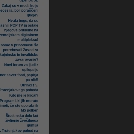
OpenSUSE
Zakaj so v modi, ko je
recesija, bolj poraščeni
ljudje?
Hvala bogu, da so
asnili POP TV in ostale
njegove pritikline na
zemeljskem digitalnem
multipleksu!
i bomo v prihodnosti še
potrebovali Zavod za
kojninsko in invalidsko
zavarovanje?
Novi forum za ljudi z
epilepsijo
ner saver fonti, papirja
pa nič!!
Utrinki z 5.
Trstenjakovega pohoda
Kdo me je klical?
Programi, ki jih morate
imeti, če ste uporabnik
M$ polken
Študensko delo kot
življenje žvečilnega
gumija
. Trstenjakov pohod na