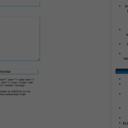
P
o
na
ef="" title=""> <abbr title="">
 cite=""> <cite> <code> <del
<s> <strike> <strong>
arjev je vključeno in tvoj
ebno potrjevanje tvojih
ELP