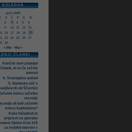
KOLEDAR
april 2008
T
S
Č
P
S
N
3
1
2
4
5
6
8
9
10
11
12
13
20
15
16
17
18
19
22
23
24
25
26
27
29
30
« Mar
Maj »
ADNJI ČLANKI
Končno sem pripeljal
čebele, in so že začele
umirati
6. Trstenjakov pohod
5. Slatinska noč v
vanjševcih ob Ščavnici
Začetek konca začetka
recesije
ecesija ali tudi začetek
konca kapitalizma?
Kako inštalirati in
pripravti za uporabo
odem Option iCon 225
za mobilni internet v