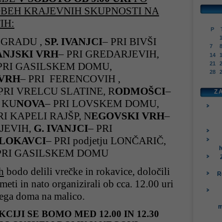
OBEH KRAJEVNIH SKUPNOSTI NA
IH:
P
 GRADU ,
SP. IVANJCI
–
PRI BIVŠI
7
ANJSKI VRH
–
PRI GREDARJEVIH,
14
PRI GASILSKEM DOMU,
21
28
 VRH
–
PRI FERENCOVIH ,
 PRI VRELCU SLATINE, R
ODMOŠCI
–
Z
 KU
NOVA
– PRI LOVSKEM DOMU,
RI KAPELI RAJŠP, N
EGOVSKI VRH
–
JEVIH,
G. IVANJCI
–
PRI
LOKAVCI
–
PRI podjetju LONČARIČ,
I
PRI GASILSKEM DOMU
h
bodo delili vrečke in rokavice, določili
R
meti in nato organizirali ob cca. 12.00 uri
ega doma na malico.
m
CIJI SE BOMO MED 12.00 IN 12.30