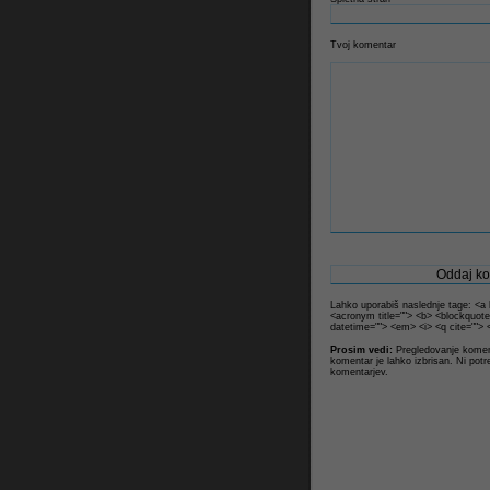
Tvoj komentar
Lahko uporabiš naslednje tage: <a hr
<acronym title=""> <b> <blockquote
datetime=""> <em> <i> <q cite=""> 
Prosim vedi:
Pregledovanje koment
komentar je lahko izbrisan. Ni potr
komentarjev.