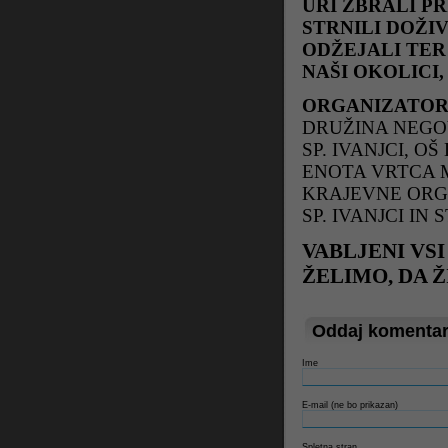
URI ZBRALI P
STRNILI DOŽIV
ODŽEJALI TER
NAŠI OKOLICI,
ORGANIZATORJ
DRUŽINA NEGO
SP. IVANJCI,
OŠ
ENOTA VRTCA 
KRAJEVNE ORG
SP. IVANJCI IN 
VABLJENI VSI
ŽELIMO, DA 
Oddaj komenta
Ime
E-mail (ne bo prikazan)
Spletna stran