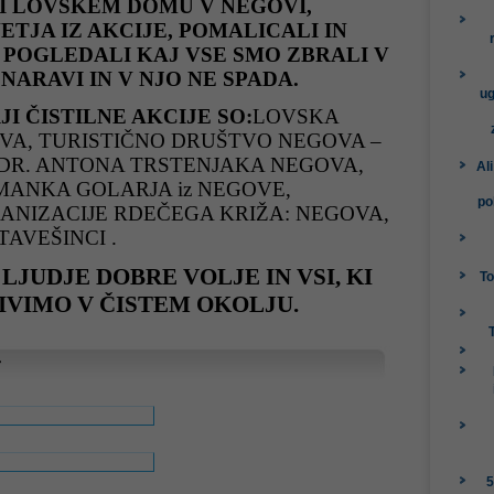
RI LOVSKEM DOMU V NEGOVI,
ETJA IZ AKCIJE, POMALICALI IN
 POGLEDALI KAJ VSE SMO ZBRALI V
 NARAVI IN V NJO NE SPADA.
ug
I ČISTILNE AKCIJE SO:
LOVSKA
VA, TURISTIČNO DRUŠTVO NEGOVA –
 DR. ANTONA TRSTENJAKA NEGOVA,
Al
MANKA GOLARJA iz NEGOVE,
po
ANIZACIJE RDEČEGA KRIŽA: NEGOVA,
STAVEŠINCI
.
 LJUDJE DOBRE VOLJE IN VSI,
KI
To
ŽIVIMO V ČISTEM OKOLJU.
r
5