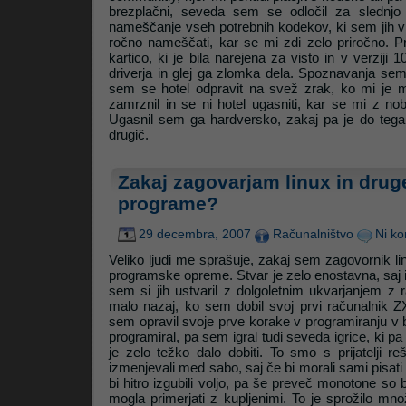
brezplačni, seveda sem se odločil za slednjo
nameščanje vseh potrebnih kodekov, ki sem jih v v
ročno nameščati, kar se mi zdi zelo priročno. P
kartico, ki je bila narejena za visto in v verziji 1
driverja in glej ga zlomka dela. Spoznavanja sem
sem se hotel odpravit na svež zrak, ko mi je 
zamrznil in se ni hotel ugasniti, kar se mi z nobe
Ugasnil sem ga hardversko, zakaj pa je do tega 
drugič.
Zakaj zagovarjam linux in dru
programe?
29 decembra, 2007
Računalništvo
Ni ko
Veliko ljudi me sprašuje, zakaj sem zagovornik li
programske opreme. Stvar je zelo enostavna, saj 
sem si jih ustvaril z dolgoletnim ukvarjanjem z
malo nazaj, ko sem dobil svoj prvi računalnik
sem opravil svoje prve korake v programiranju v
programiral, pa sem igral tudi seveda igrice, ki pa 
je zelo težko dalo dobiti. To smo s prijatelji re
izmenjevali med sabo, saj če bi morali sami pisati ig
bi hitro izgubili voljo, pa še preveč monotone so b
mogla primerjati z kupljenimi. To je sprožilo mno