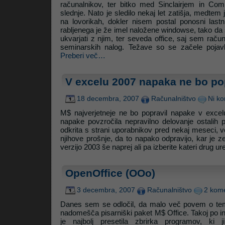
računalnikov, ter bitko med Sinclairjem in Com
slednje. Nato je sledilo nekaj let zatišja, medte
na lovorikah, dokler nisem postal ponosni lastn
rabljenega je že imel naložene windowse, tako da se
ukvarjati z njim, ter seveda office, saj sem račun
seminarskih nalog. Težave so se začele pojavlja
Preberi več…
V excelu 2007 napaka ne bo po
18 decembra, 2007
Računalništvo
Ni ko
M$ najverjetneje ne bo popravil napake v excel
napake povzročila nepravilno delovanje ostalih 
odkrita s strani uporabnikov pred nekaj meseci,
njihove prošnje, da to napako odpravijo, kar je z
verzijo 2003 še naprej ali pa izberite kateri drug ur
OpenOffice (OOo)
3 decembra, 2007
Računalništvo
2 kome
Danes sem se odločil, da malo več povem o tem
nadomešča pisarniški paket M$ Office. Takoj po in
je najbolj presetila zbrirka programov, ki