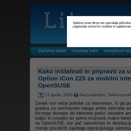
Spletna stran litrop.net uporablja piškot
zagotavlja ustrezne vsebine in oglaševan
Začetna stran
Gradnja hiše
Ivanjševci ob
Kako inštalirati in pripravti z
Option iCon 225 za mobilni inte
OpenSUSE
13 aprila, 2009
Računalništvo
,
Telekomunik
Zaradi vse večje potrebe za internetom, ki ga potr
gradiva za seminarske naloge preko interneta se
klicnega dostopa do interneta preko navadne ana
boljšo in cenejšo ter pomo možnosti malce hitrejš
na OpenSUSE, ker pač nameščam to distribucijo l
morejo privoščiti zaprtega operacijskega sistema 