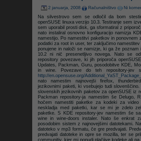
2 januarja, 2008
Računalništvo
Ni komen
Na silvestrovo sem se odločil da bom stestira
openSUSE linuxa verzijo 10.3. Testiranje sem izv
sem uporabil prosti disk, ga sformatiral z priporoče
nato instaliral osnovno konfiguracijo namizja KDE
namestijo. Po namestitvi paketkov in ponovnem 
podatki za root in user, ter zaključimo namestite
ponujene in naloži se namizje, ki ga že poznam i
10.2 ni nič presenetljivo novega. Nato se o
repository povezave, ki jih priporoča openSU
Updates, Packman, Guru, posodobitve KDE, Moz
in wine. Povezave do teh repository-jev 
http://en.opensuse.org/Additional_YaST_Package
nato namestim najnovejši firefox, thunderbi
jezikovnimi paketi, ki vsebujejo tudi slovenščino
slovenskih jezikovnih paketov za openSUSE iz r
Packman repository-ja namestim še Delugo, R
hočem namestiti paketke za kodeki za video 
neskladja med paketki, kar se mi je zdelo ze
paketke. S KDE repository-jev namestim še sa
wine in wine-doors instaler. Nato še enkrat 
posodobim sistem z najnovejšimi datotekami. N
datoteko v mp3 formatu, če gre predvajati. Predv
predvajati datoteke in opre se mozilla, ter se 
communitiy, kjer mi ponudi plačjive kodeke ali p