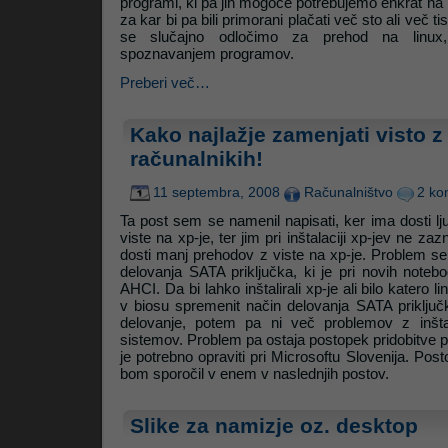
programi, ki pa jih mogoče potrebujemo enkrat na le
za kar bi pa bili primorani plačati več sto ali več t
se slučajno odločimo za prehod na linu
spoznavanjem programov.
Preberi več…
Kako najlažje zamenjati visto z
računalnikih!
11 septembra, 2008
Računalništvo
2 ko
Ta post sem se namenil napisati, ker ima dosti lj
viste na xp-je, ter jim pri inštalaciji xp-jev ne zaz
dosti manj prehodov z viste na xp-je. Problem se 
delovanja SATA priključka, ki je pri novih notebo
AHCI. Da bi lahko inštalirali xp-je ali bilo katero li
v biosu spremenit način delovanja SATA priključ
delovanje, potem pa ni več problemov z inštal
sistemov. Problem pa ostaja postopek pridobitve p
je potrebno opraviti pri Microsoftu Slovenija. Post
bom sporočil v enem v naslednjih postov.
Slike za namizje oz. desktop