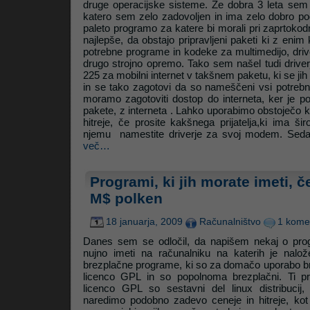
druge operacijske sisteme. Že dobra 3 leta sem na
katero sem zelo zadovoljen in ima zelo dobro po
paleto programo za katere bi morali pri zaprtokodn
Litrop.net
najlepše, da obstajo pripravljeni paketi ki z enim
potrebne programe in kodeke za multimedijo, drive
drugo strojno opremo. Tako sem našel tudi driv
225 za mobilni internet v takšnem paketu, ki se jih 
in se tako zagotovi da so nameščeni vsi potrebni
moramo zagotoviti dostop do interneta, ker je p
pakete, z interneta . Lahko uporabimo obstoječo 
hitreje, če prosite kakšnega prijatelja,ki ima ši
njemu namestite driverje za svoj modem. Seda
več…
Programi, ki jih morate imeti, 
M$ polken
18 januarja, 2009
Računalništvo
1 kome
Danes sem se odločil, da napišem nekaj o progr
nujno imeti na računalniku na katerih je na
brezplačne programe, ki so za domačo uporabo br
licenco GPL in so popolnoma brezplačni. Ti pr
licenco GPL so sestavni del linux distribucij
naredimo podobno zadevo ceneje in hitreje, kot