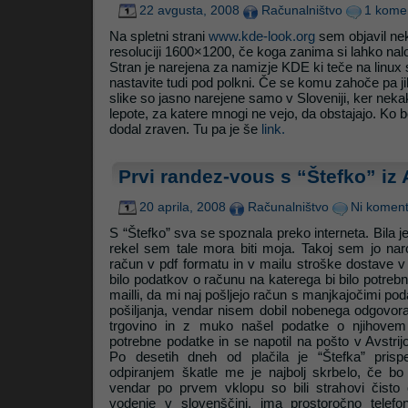
22 avgusta, 2008
Računalništvo
1 kome
Na spletni strani
www.kde-look.org
sem objavil nek
resoluciji 1600×1200, če koga zanima si lahko nalo
Stran je narejena za namizje KDE ki teče na linux 
nastavite tudi pod polkni. Če se komu zahoče pa ji
slike so jasno narejene samo v Sloveniji, ker neka
lepote, za katere mnogi ne vejo, da obstajajo. Ko 
dodal zraven. Tu pa je še
link.
Prvi randez-vous s “Štefko” iz 
20 aprila, 2008
Računalništvo
Ni koment
S “Štefko” sva se spoznala preko interneta. Bila je
rekel sem tale mora biti moja. Takoj sem jo naroč
račun v pdf formatu in v mailu stroške dostave v 
bilo podatkov o računu na katerega bi bilo potreb
mailli, da mi naj pošljejo račun s manjkajočimi pod
pošiljanja, vendar nisem dobil nobenega odgovor
trgovino in z muko našel podatke o njihovem 
potrebne podatke in se napotil na pošto v Avstrij
Po desetih dneh od plačila je “Štefka” pris
odpiranjem škatle me je najbolj skrbelo, če bo 
vendar po prvem vklopu so bili strahovi čisto
vodenje v slovenščini, ima prostoročno telefon