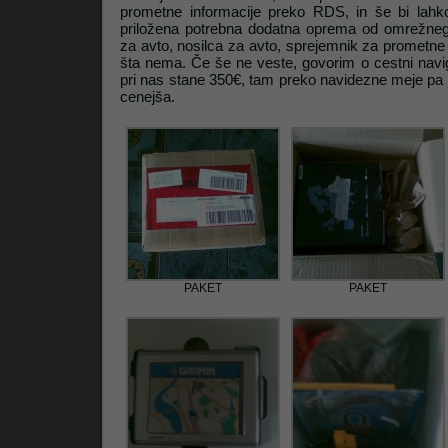
prometne informacije preko RDS, in še bi lahko
priložena potrebna dodatna oprema od omrežnega
za avto, nosilca za avto, sprejemnik za prometne
šta nema. Če še ne veste, govorim o cestni navig
pri nas stane 350€, tam preko navidezne meje pa j
cenejša.
PAKET
PAKET