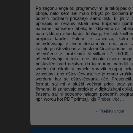
Po zagonu enga od programov mi je takoj padlo v
okolje, nato sem šel malo brkljat po toolbarih i
odprtih toolbarih prikažejo samo tisti, ki jih 
uporabiš in nerabiš iskati med kopicami gumbo
naprimer narišemo tabelo, ter kliknemo na tabelo
nato vklopijo standardni toolbarji, ter tisti toolb
urejanja tabele. Potem je zanimivo, kako h
oštevilčevanje v enem dokumentu, npr.: prvo s
kazalo je oštevilčeno z rimskimi številkami od i do 
oštevičene z arabskimi številkami 1 do100, 
oštevilčevanje v roku ene minute nisem mogel 
postavljen pred dejstvo, da to moram narediti i
wordu mi nikoli ni uspelo spraviti skupaj ne
vzpostavil eno oštevilčevanje se je drugo zruši
wordom, kar se oštevilčevanja tiče. Preseneti
format, saj mi v službi večkrat pride prav za
firmami, ki zahtevajo projekte v digitalizirani obliki
časam, saj ni potrebno nalagati posebnih progra
npr. wordu kot PDF printerji, kje
Preberi več…
« Prejšnji vnosi