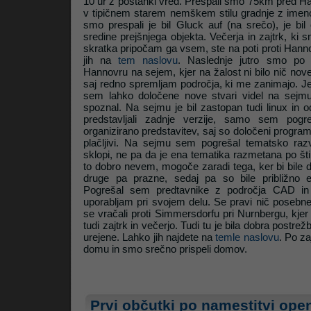
10 ur z postanki vred. Prespali smo 75km pred Ha
v tipičnem starem nemškem stilu gradnje z imen
smo prespali je bil Gluck auf (na srečo), je bil 
sredine prejšnjega objekta. Večerja in zajtrk, ki s
skratka pripočam ga vsem, ste na poti proti Hann
jih na
tem naslovu
. Naslednje jutro smo po za
Hannovru na sejem, kjer na žalost ni bilo nič nove
saj redno spremljam področja, ki me zanimajo. Je 
sem lahko določene nove stvari videl na sejmu p
spoznal. Na sejmu je bil zastopan tudi linux in o
predstavljali zadnje verzije, samo sem pogr
organizirano predstavitev, saj so določeni programi d
plačljivi. Na sejmu sem pogrešal tematsko ra
sklopi, ne pa da je ena tematika razmetana po štir
to dobro nevem, mogoče zaradi tega, ker bi bile d
druge pa prazne, sedaj pa so bile približno 
Pogrešal sem predtavnike z področja CAD in 
uporabljam pri svojem delu. Se pravi nič poseb
se vračali proti Simmersdorfu pri Nurnbergu, kjer
tudi zajtrk in večerjo. Tudi tu je bila dobra postrež
urejene. Lahko jih najdete na
temle naslovu
. Po za
domu in smo srečno prispeli domov.
Prvi občutki po namestitvi op