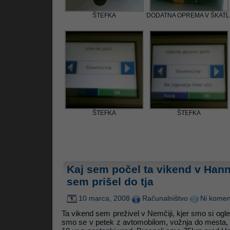
ŠTEFKA
DODATNA OPREMA V ŠKATL
ŠTEFKA
ŠTEFKA
Kaj sem počel ta vikend v Han
sem prišel do tja
10 marca, 2008
Računalništvo
Ni komen
Ta vikend sem preživel v Nemčiji, kjer smo si ogle
smo se v petek z avtomobilom, vožnja do mesta, kj