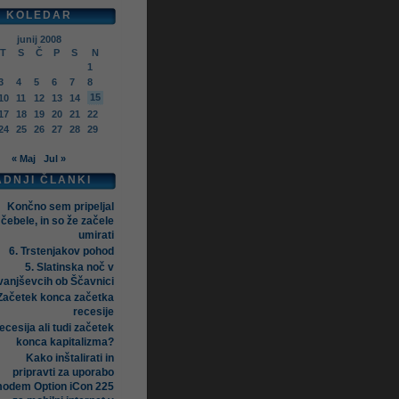
KOLEDAR
junij 2008
T
S
Č
P
S
N
1
3
4
5
6
7
8
15
10
11
12
13
14
17
18
19
20
21
22
24
25
26
27
28
29
« Maj
Jul »
ADNJI ČLANKI
Končno sem pripeljal
čebele, in so že začele
umirati
6. Trstenjakov pohod
5. Slatinska noč v
vanjševcih ob Ščavnici
Začetek konca začetka
recesije
ecesija ali tudi začetek
konca kapitalizma?
Kako inštalirati in
pripravti za uporabo
odem Option iCon 225