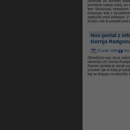
izkoristiti za očrnitev vl
preizkuje nakup patrij, pa 
tem škodovala nekaterim s
dokazuje tudi z nezadovol
Litrop.net
zaključiti pred volitvami. V
bi lepo vse to pometli pod 
Nov portal z in
Gornja Radgon
15 junija, 2008
Nov
Obveščam vas, da je začel 
območju UE Gornja Radgona,
Namen portala je zbrati vs
izvedeli, kje in kdaj je kak
kaj se dogaja na območju