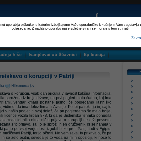
p.net uporablja piškotke, s katerimi izboljšujemo Vašo uporabniško izkušnjo in Vam zagotavlja
oglaševanje. Z nadaljno uporabo naše spletne strani se morate s tem strinjati.
Zavrn
adnja hiše
Ivanjševci ob Ščavnici
Epilepsija
reiskavo o korupciji v Patriji
tika
Ni komentarjev
iskava o korupciji, vsak dan priculja v javnost kakšna informacija.
ila sprožena iz tretje države, na prvi pogled malo čudno, kaj ima
atrijami, vendar kmalu postane jasno, če pogledamo lastniško
 vidimo, da ima delež firma iz Avstrije. Pol bi pa rekli ja in, saj to
jci v naših podjetjih svoj delež, če pa poglerdamo še malo bolje,
tnik licence vozila krpan 8×8, ki ga je Sistemska tehnika ponudila
Sistemska tehnika nima nič s prijavo o korupciji ne drži povsem.
ana s to prijavo, saj jo je sprožil njen družbenik, ki se nahaja v
 ki pa je po vsej verjetnosti izgubil bitko proti Patriji tudi v Egiptu,
maščevati Patriji, ter jo očrniti. Ne vem zakaj to prikrivajo, če pa
in so zelo očitni, seveda je to voda na mlin opoziciji, ki hoče to