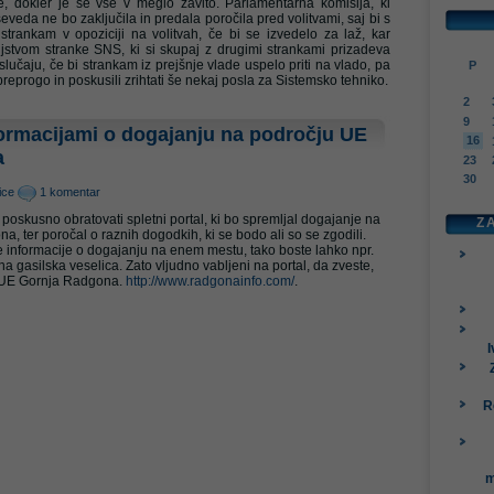
ade, dokler je še vse v meglo zavito. Parlamentarna komisija, ki
seveda ne bo zaključila in predala poročila pred volitvami, saj bi s
trankam v opoziciji na volitvah, če bi se izvedelo za laž, kar
jstvom stranke SNS, ki si skupaj z drugimi strankami prizadeva
 slučaju, če bi strankam iz prejšnje vlade uspelo priti na vlado, pa
P
preprogo in poskusili zrihtati še nekaj posla za Sistemsko tehniko.
2
9
formacijami o dogajanju na področju UE
16
a
23
30
ice
1 komentar
poskusno obratovati spletni portal, ki bo spremljal dogajanje na
Z
 ter poročal o raznih dogodkih, ki se bodo ali so se zgodili.
e informacije o dogajanju na enem mestu, tako boste lahko npr.
šna gasilska veselica. Zato vljudno vabljeni na portal, da zveste,
 UE Gornja Radgona.
http://www.radgonainfo.com/
.
I
R
m