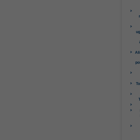
ug
Al
po
To