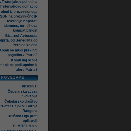
. Trstenjakov pohod na
Trstenjakovo domačijo
rehod iz brezvrvičnega
ISDN na brezvrvično IP
telefonijo z aparati
siemens, ter njihova
kompatibilnost
Bizarno! Avtocesta
dprta, od Benedikta do
Pernice kolona
Komu se mudi prekiniti
pogodbo z Patrio?
Komu naj bi bile
menjene podkupnine iz
afere Patria?
POVEZAVE
biciklin.si
Čebelarska zveza
Slovenije
Čebelarsko društvo
"Peter Dajnko" Gornja
Radgona
Društvo Liga proti
epilepsiji
ELMITEL d.o.o.