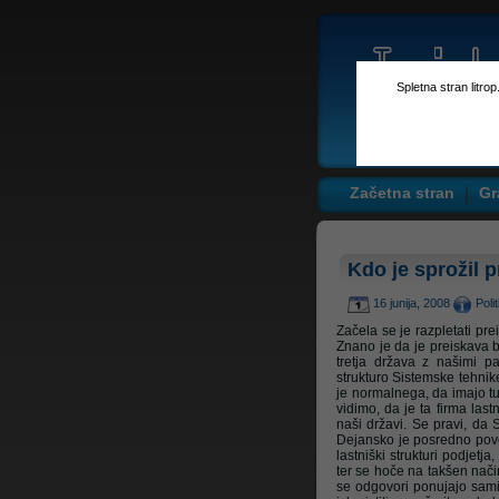
Spletna stran litro
Začetna stran
Gr
Kdo je sprožil p
16 junija, 2008
Poli
Začela se je razpletati pre
Znano je da je preiskava b
tretja država z našimi p
strukturo Sistemske tehnike,
je normalnega, da imajo tu
vidimo, da je ta firma las
naši državi. Se pravi, da 
Dejansko je posredno povez
lastniški strukturi podjetja,
ter se hoče na takšen način 
se odgovori ponujajo sami 