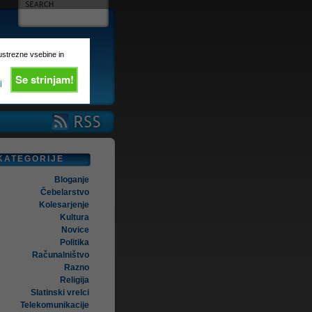
 ustrezne vsebine in
Se strinjam!
i
KATEGORIJE
Bloganje
Čebelarstvo
Kolesarjenje
Kultura
Novice
Politika
Računalništvo
Razno
Religija
Slatinski vrelci
Telekomunikacije