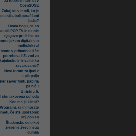
za mobilni internet v
OpenSUSE
Zakaj so v modi, ko je
recesija, bolj poraščeni
ljudje?
Hvala bogu, da so
asnili POP TV in ostale
njegove pritikline na
zemeljskem digitalnem
multipleksu!
i bomo v prihodnosti še
potrebovali Zavod za
kojninsko in invalidsko
zavarovanje?
Novi forum za ljudi z
epilepsijo
ner saver fonti, papirja
pa nič!!
Utrinki z 5.
Trstenjakovega pohoda
Kdo me je klical?
Programi, ki jih morate
imeti, če ste uporabnik
M$ polken
Študensko delo kot
življenje žvečilnega
gumija