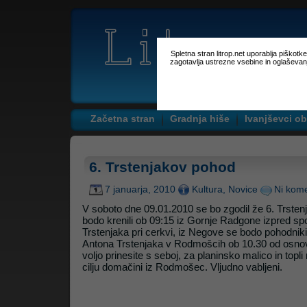
Spletna stran litrop.net uporablja piškot
zagotavlja ustrezne vsebine in oglaševan
Začetna stran
Gradnja hiše
Ivanjševci ob
6. Trstenjakov pohod
7 januarja, 2010
Kultura
,
Novice
Ni kome
V soboto dne 09.01.2010 se bo zgodil že 6. Trste
bodo krenili ob 09:15
iz
Gornje Radgone izpred sp
Trstenjaka pri cerkvi
, iz Negove se bodo pohodniki 
Antona Trstenjaka v Rodmošcih ob 10.30 od osnovni
voljo prinesite s seboj, za planinsko malico in topl
cilju domačini iz Rodmošec. Vljudno vabljeni.