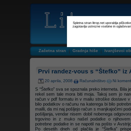
Spletna stran litrop.net uporablja piškot
zagotavlja ustrezne vsebine in oglaševan
Začetna stran
Gradnja hiše
Ivanjševci ob
Prvi randez-vous s “Štefko” iz 
20 aprila, 2008
Računalništvo
Ni koment
S “Štefko” sva se spoznala preko interneta. Bila je
rekel sem tale mora biti moja. Takoj sem jo naroč
račun v pdf formatu in v mailu stroške dostave v 
bilo podatkov o računu na katerega bi bilo potreb
mailli, da mi naj pošljejo račun s manjkajočimi pod
pošiljanja, vendar nisem dobil nobenega odgovor
trgovino in z muko našel podatke o njihovem 
potrebne podatke in se napotil na pošto v Avstrij
Po desetih dneh od plačila je “Štefka” pris