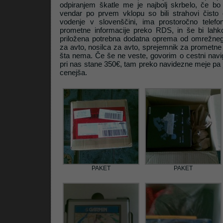
odpiranjem škatle me je najbolj skrbelo, če bo 
vendar po prvem vklopu so bili strahovi čisto
vodenje v slovenščini, ima prostoročno telefon
Litrop.net
prometne informacije preko RDS, in še bi lahko
priložena potrebna dodatna oprema od omrežnega
za avto, nosilca za avto, sprejemnik za prometne
šta nema. Če še ne veste, govorim o cestni navig
pri nas stane 350€, tam preko navidezne meje pa j
cenejša.
PAKET
PAKET