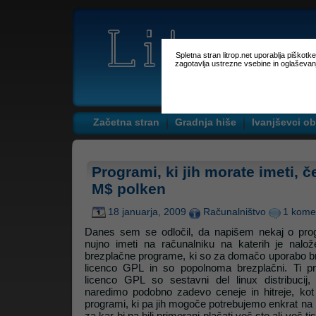
Spletna stran litrop.net uporablja piškot
zagotavlja ustrezne vsebine in oglaševan
Začetna stran
Gradnja hiše
Ivanjševci ob
Programi, ki jih morate imeti, 
M$ polken
18 januarja, 2009
Računalništvo
1 kome
Danes sem se odločil, da napišem nekaj o progr
nujno imeti na računalniku na katerih je na
brezplačne programe, ki so za domačo uporabo br
licenco GPL in so popolnoma brezplačni. Ti pr
licenco GPL so sestavni del linux distribucij
naredimo podobno zadevo ceneje in hitreje, kot
programi, ki pa jih mogoče potrebujemo enkrat na le
za kar bi pa bili primorani plačati več sto ali več t