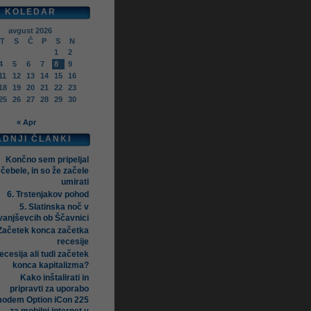
KOLEDAR
avgust 2026
T
S
Č
P
S
N
1
2
4
5
6
7
8
9
11
12
13
14
15
16
18
19
20
21
22
23
25
26
27
28
29
30
« Apr
ADNJI ČLANKI
Končno sem pripeljal
čebele, in so že začele
umirati
6. Trstenjakov pohod
5. Slatinska noč v
vanjševcih ob Ščavnici
Začetek konca začetka
recesije
ecesija ali tudi začetek
konca kapitalizma?
Kako inštalirati in
pripravti za uporabo
odem Option iCon 225