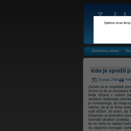
Spletna stran litro
Začetna stran
Gr
Kdo je sprožil p
16 junija, 2008
Poli
Začela se je razpletati pre
Znano je da je preiskava b
tretja država z našimi p
strukturo Sistemske tehnike,
je normalnega, da imajo tu
vidimo, da je ta firma las
naši državi. Se pravi, da 
Dejansko je posredno povez
lastniški strukturi podjetja,
ter se hoče na takšen način 
se odgovori ponujajo sami 