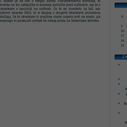
ade, dokler je še vse v meglo zavito. Parlamentarna komisija, ki
seveda ne bo zaključila in predala poročila pred volitvami, saj bi s
trankam v opoziciji na volitvah, če bi se izvedelo za laž, kar
jstvom stranke SNS, ki si skupaj z drugimi strankami prizadeva
 slučaju, če bi strankam iz prejšnje vlade uspelo priti na vlado, pa
P
preprogo in poskusili zrihtati še nekaj posla za Sistemsko tehniko.
3
10
17
24
31
Z
I
R
m