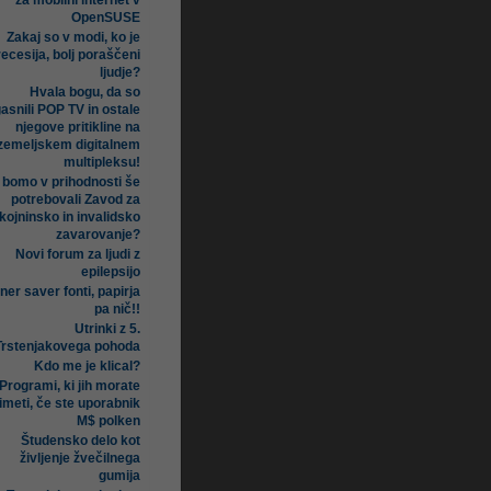
za mobilni internet v
OpenSUSE
Zakaj so v modi, ko je
recesija, bolj poraščeni
ljudje?
Hvala bogu, da so
asnili POP TV in ostale
njegove pritikline na
zemeljskem digitalnem
multipleksu!
i bomo v prihodnosti še
potrebovali Zavod za
kojninsko in invalidsko
zavarovanje?
Novi forum za ljudi z
epilepsijo
ner saver fonti, papirja
pa nič!!
Utrinki z 5.
Trstenjakovega pohoda
Kdo me je klical?
Programi, ki jih morate
imeti, če ste uporabnik
M$ polken
Študensko delo kot
življenje žvečilnega
gumija