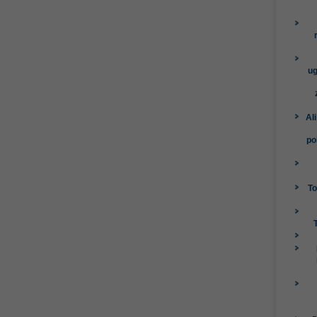
ug
Al
po
To