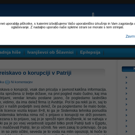
p.net uporablja piškotke, s katerimi izboljšujemo Vašo uporabniško izkušnjo in Vam zagotavlja
oglaševanje. Z nadaljno uporabo naše spletne strani se morate s tem strinjati.
Zavrn
adnja hiše
Ivanjševci ob Ščavnici
Epilepsija
reiskavo o korupciji v Patriji
tika
Ni komentarjev
iskava o korupciji, vsak dan priculja v javnost kakšna informacija.
ila sprožena iz tretje države, na prvi pogled malo čudno, kaj ima
atrijami, vendar kmalu postane jasno, če pogledamo lastniško
 vidimo, da ima delež firma iz Avstrije. Pol bi pa rekli ja in, saj to
jci v naših podjetjih svoj delež, če pa poglerdamo še malo bolje,
tnik licence vozila krpan 8×8, ki ga je Sistemska tehnika ponudila
Sistemska tehnika nima nič s prijavo o korupciji ne drži povsem.
ana s to prijavo, saj jo je sprožil njen družbenik, ki se nahaja v
 ki pa je po vsej verjetnosti izgubil bitko proti Patriji tudi v Egiptu,
maščevati Patriji, ter jo očrniti. Ne vem zakaj to prikrivajo, če pa
in so zelo očitni, seveda je to voda na mlin opoziciji, ki hoče to