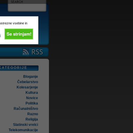
 ustrezne vsebine in
Se strinjam!
i
KATEGORIJE
Bloganje
Čebelarstvo
Kolesarjenje
Kultura
Novice
Politika
Računalništvo
Razno
Religija
Slatinski vrelci
Telekomunikacije