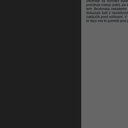
izkoristiti za očrnitev vl
preizkuje nakup patrij, pa 
tem škodovala nekaterim s
dokazuje tudi z nezadovol
Litrop.net
zaključiti pred volitvami. V
bi lepo vse to pometli pod 