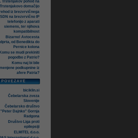
. Trstenjakov pohod na
Trstenjakovo domačijo
rehod iz brezvrvičnega
ISDN na brezvrvično IP
telefonijo z aparati
siemens, ter njihova
kompatibilnost
Bizarno! Avtocesta
dprta, od Benedikta do
Pernice kolona
Komu se mudi prekiniti
pogodbo z Patrio?
Komu naj bi bile
menjene podkupnine iz
afere Patria?
POVEZAVE
biciklin.si
Čebelarska zveza
Slovenije
Čebelarsko društvo
"Peter Dajnko" Gornja
Radgona
Društvo Liga proti
epilepsiji
ELMITEL d.o.o.
AS International d.o.o.