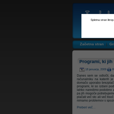
Spletna stran litro
Začetna stran
Gr
Programi, ki ji
18 januarja, 2009
R
Danes sem se odločil, da 
računalniku na katerih 
domačo uporabo brezplačni
programi, ki so izdani pod
lahko naredimo podobno zad
pa jih mogoče potrebujemo e
plačati več sto ali več tis
nimamo problemov s spoz
Preberi več…