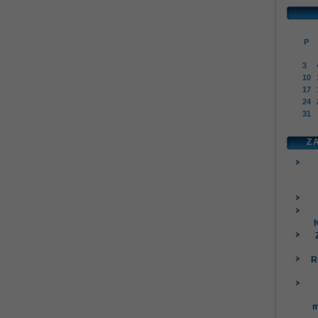
P
3
10
17
24
31
Z
I
R
m