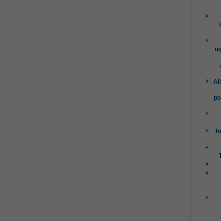
ug
Al
po
To