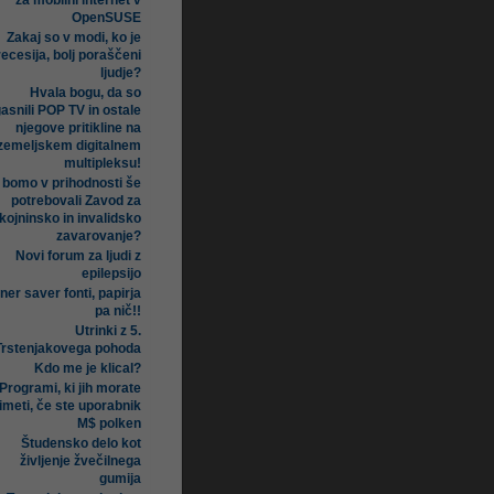
za mobilni internet v
OpenSUSE
Zakaj so v modi, ko je
recesija, bolj poraščeni
ljudje?
Hvala bogu, da so
asnili POP TV in ostale
njegove pritikline na
zemeljskem digitalnem
multipleksu!
i bomo v prihodnosti še
potrebovali Zavod za
kojninsko in invalidsko
zavarovanje?
Novi forum za ljudi z
epilepsijo
ner saver fonti, papirja
pa nič!!
Utrinki z 5.
Trstenjakovega pohoda
Kdo me je klical?
Programi, ki jih morate
imeti, če ste uporabnik
M$ polken
Študensko delo kot
življenje žvečilnega
gumija