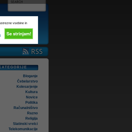
 ustrezne vsebine in
Se strinjam!
i
KATEGORIJE
Bloganje
Čebelarstvo
Kolesarjenje
Kultura
Novice
Politika
Računalništvo
Razno
Religija
Slatinski vrelci
Telekomunikacije