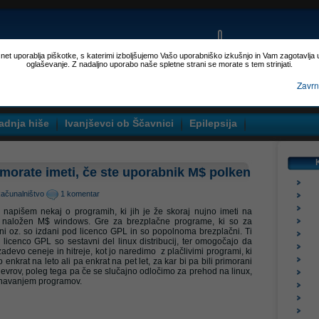
p.net uporablja piškotke, s katerimi izboljšujemo Vašo uporabniško izkušnjo in Vam zagotavlja
oglaševanje. Z nadaljno uporabo naše spletne strani se morate s tem strinjati.
Zavrn
adnja hiše
Ivanjševci ob Ščavnici
Epilepsija
h morate imeti, če ste uporabnik M$ polken
ačunalništvo
1 komentar
napišem nekaj o programih, ki jih je že skoraj nujno imeti na
je naložen M$ windows. Gre za brezplačne programe, ki so za
 oz. so izdani pod licenco GPL in so popolnoma brezplačni. Ti
 licenco GPL so sestavni del linux distribucij, ter omogočajo da
evo ceneje in hitreje, kot jo naredimo z plačlivimi programi, ki
nkrat na leto ali pa enkrat na pet let, za kar bi pa bili primorani
oč evrov, poleg tega pa če se slučajno odločimo za prehod na linux,
navanjem programov.