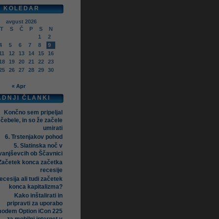
KOLEDAR
avgust 2026
T
S
Č
P
S
N
1
2
4
5
6
7
8
9
11
12
13
14
15
16
18
19
20
21
22
23
25
26
27
28
29
30
« Apr
ADNJI ČLANKI
Končno sem pripeljal
čebele, in so že začele
umirati
6. Trstenjakov pohod
5. Slatinska noč v
vanjševcih ob Ščavnici
Začetek konca začetka
recesije
ecesija ali tudi začetek
konca kapitalizma?
Kako inštalirati in
pripravti za uporabo
odem Option iCon 225