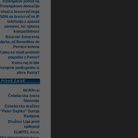
. Trstenjakov pohod na
Trstenjakovo domačijo
rehod iz brezvrvičnega
ISDN na brezvrvično IP
telefonijo z aparati
siemens, ter njihova
kompatibilnost
Bizarno! Avtocesta
dprta, od Benedikta do
Pernice kolona
Komu se mudi prekiniti
pogodbo z Patrio?
Komu naj bi bile
menjene podkupnine iz
afere Patria?
POVEZAVE
biciklin.si
Čebelarska zveza
Slovenije
Čebelarsko društvo
"Peter Dajnko" Gornja
Radgona
Društvo Liga proti
epilepsiji
ELMITEL d.o.o.
AS International d.o.o.