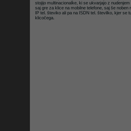
stojijo multinacionalke, ki se ukvarjajo z nudenjem 
saj gre za klice na mobilne telefone, saj še noben ni
IP tel. števiko ali pa na ISDN tel. številko, kjer se t
Litrop.net
klicočega.