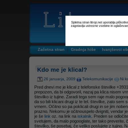
Spletna stran litrop.net uporablja piškot
zagotavlja ustrezne vsebine in oglaševan
Začetna stran
Gradnja hiše
Ivanjševci ob
Kdo me je klical?
26 januarja, 2009
Telekomunikacije
Ni k
Pred dnevi me je klical z telefonske številke +39
prepozen, da bi odgovoril, nazaj pa klica nisem vrni
številko iz tujine. Zaradi tega sem raje malo pogoogl
da so bili klicani drugi iz te tel. številke, zato sem 
vrnem. Očitno so pa poklicali drugi in se jim noben n
prazno. Nekomu je očitnouspelo dvigniti, vendar je k
je še
link
oz. na link na
iskalnik
. Preden se odločit
svetujem, da malo pogooglate, ter tako preverite, 
številko, še posebaj, če veliko poslujete z tujino. 