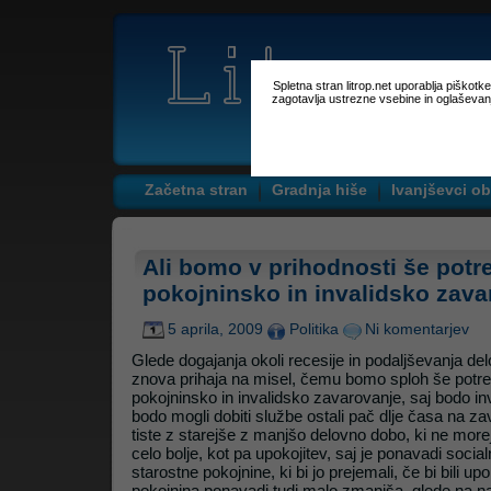
Spletna stran litrop.net uporablja piškot
zagotavlja ustrezne vsebine in oglaševan
Začetna stran
Gradnja hiše
Ivanjševci ob
Ali bomo v prihodnosti še potr
pokojninsko in invalidsko zav
5 aprila, 2009
Politika
Ni komentarjev
Glede dogajanja okoli recesije in podaljševanja d
znova prihaja na misel, čemu bomo sploh še potr
pokojninsko in invalidsko zavarovanje, saj bodo inval
bodo mogli dobiti službe ostali pač dlje časa na z
tiste z starejše z manjšo delovno dobo, ki ne morej
celo bolje, kot pa upokojitev, saj je ponavadi soci
starostne pokojnine, ki bi jo prejemali, če bi bili u
pokojnina ponavadi tudi malo zmanjša, glede na na