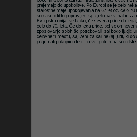
prejemajo do upokojitve. Po Evropi se je celo nekaj
starostne meje upokojevanja na 67 let oz. celo 70 l
so naši politiki pripravljeni sprejeti maksimalne zah
Litrop.net
Evropska unija, se lahko, če seveda pride do tega,
celo do 70. leta. Če do tega pride, pol sploh neve
zposlovanje sploh še potrebovali, saj bodo ljudje u
delovnem mestu, saj vem za kar nekaj ljudi, ki so se 
prejemali pokojnino leto in dve, potem pa so odšli 