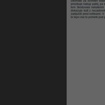
izkoristiti za očrnitev vl
preizkuje nakup patrij, pa 
tem škodovala nekaterim s
dokazuje tudi z nezadovol
Litrop.net
zaključiti pred volitvami. V
bi lepo vse to pometli pod 