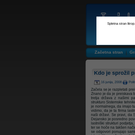
Spletna stran litro
Začetna stran
Gr
Kdo je sprožil p
16 junija, 2008
Poli
Začela se je razpletati pre
Znano je da je preiskava b
tretja država z našimi p
strukturo Sistemske tehnike,
je normalnega, da imajo tu
vidimo, da je ta firma las
naši državi. Se pravi, da 
Dejansko je posredno povez
lastniški strukturi podjetja,
ter se hoče na takšen način 
se odgovori ponujajo sami 