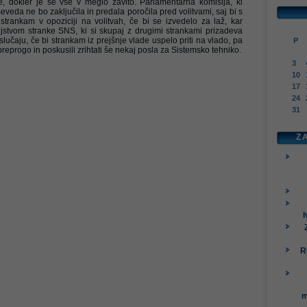
ade, dokler je še vse v meglo zavito. Parlamentarna komisija, ki
seveda ne bo zaključila in predala poročila pred volitvami, saj bi s
trankam v opoziciji na volitvah, če bi se izvedelo za laž, kar
jstvom stranke SNS, ki si skupaj z drugimi strankami prizadeva
 slučaju, če bi strankam iz prejšnje vlade uspelo priti na vlado, pa
P
preprogo in poskusili zrihtati še nekaj posla za Sistemsko tehniko.
3
10
17
24
31
Z
I
R
m