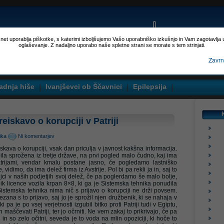
p.net uporablja piškotke, s katerimi izboljšujemo Vašo uporabniško izkušnjo in Vam zagotavlja
oglaševanje. Z nadaljno uporabo naše spletne strani se morate s tem strinjati.
Zavrn
adnja hiše
Ivanjševci ob Ščavnici
Epilepsija
reiskavo o korupciji v Patriji
tika
Ni komentarjev
iskava o korupciji, vsak dan priculja v javnost kakšna informacija.
ila sprožena iz tretje države, na prvi pogled malo čudno, kaj ima
atrijami, vendar kmalu postane jasno, če pogledamo lastniško
 vidimo, da ima delež firma iz Avstrije. Pol bi pa rekli ja in, saj to
jci v naših podjetjih svoj delež, če pa poglerdamo še malo bolje,
tnik licence vozila krpan 8×8, ki ga je Sistemska tehnika ponudila
Sistemska tehnika nima nič s prijavo o korupciji ne drži povsem.
ana s to prijavo, saj jo je sprožil njen družbenik, ki se nahaja v
 ki pa je po vsej verjetnosti izgubil bitko proti Patriji tudi v Egiptu,
maščevati Patriji, ter jo očrniti. Ne vem zakaj to prikrivajo, če pa
in so zelo očitni, seveda je to voda na mlin opoziciji, ki hoče to