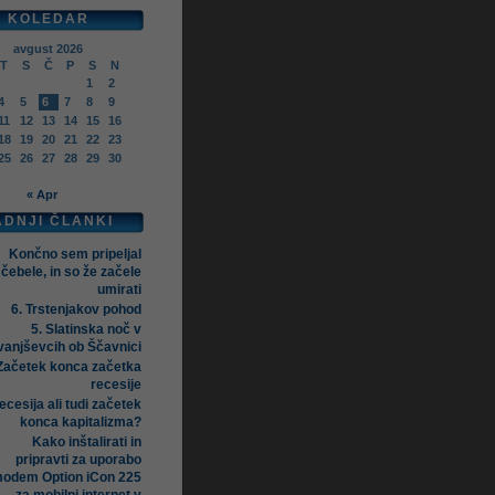
KOLEDAR
avgust 2026
T
S
Č
P
S
N
1
2
4
5
6
7
8
9
11
12
13
14
15
16
18
19
20
21
22
23
25
26
27
28
29
30
« Apr
ADNJI ČLANKI
Končno sem pripeljal
čebele, in so že začele
umirati
6. Trstenjakov pohod
5. Slatinska noč v
vanjševcih ob Ščavnici
Začetek konca začetka
recesije
ecesija ali tudi začetek
konca kapitalizma?
Kako inštalirati in
pripravti za uporabo
odem Option iCon 225