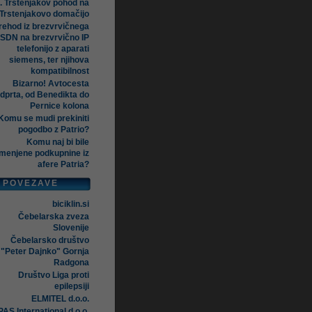
. Trstenjakov pohod na
Trstenjakovo domačijo
rehod iz brezvrvičnega
ISDN na brezvrvično IP
telefonijo z aparati
siemens, ter njihova
kompatibilnost
Bizarno! Avtocesta
dprta, od Benedikta do
Pernice kolona
Komu se mudi prekiniti
pogodbo z Patrio?
Komu naj bi bile
menjene podkupnine iz
afere Patria?
POVEZAVE
biciklin.si
Čebelarska zveza
Slovenije
Čebelarsko društvo
"Peter Dajnko" Gornja
Radgona
Društvo Liga proti
epilepsiji
ELMITEL d.o.o.
AS International d.o.o.