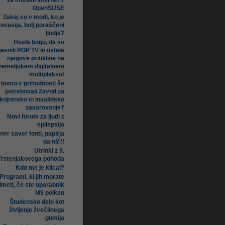
za mobilni internet v
OpenSUSE
Zakaj so v modi, ko je
recesija, bolj poraščeni
ljudje?
Hvala bogu, da so
asnili POP TV in ostale
njegove pritikline na
zemeljskem digitalnem
multipleksu!
i bomo v prihodnosti še
potrebovali Zavod za
kojninsko in invalidsko
zavarovanje?
Novi forum za ljudi z
epilepsijo
ner saver fonti, papirja
pa nič!!
Utrinki z 5.
Trstenjakovega pohoda
Kdo me je klical?
Programi, ki jih morate
imeti, če ste uporabnik
M$ polken
Študensko delo kot
življenje žvečilnega
gumija