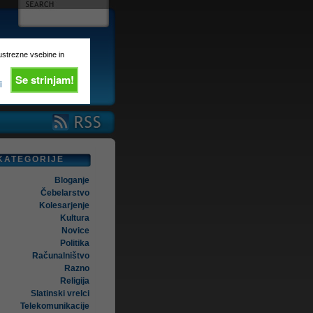
 ustrezne vsebine in
Se strinjam!
i
KATEGORIJE
Bloganje
Čebelarstvo
Kolesarjenje
Kultura
Novice
Politika
Računalništvo
Razno
Religija
Slatinski vrelci
Telekomunikacije