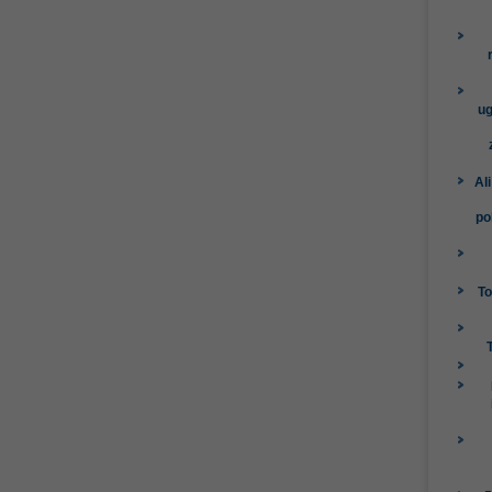
ug
Al
po
To