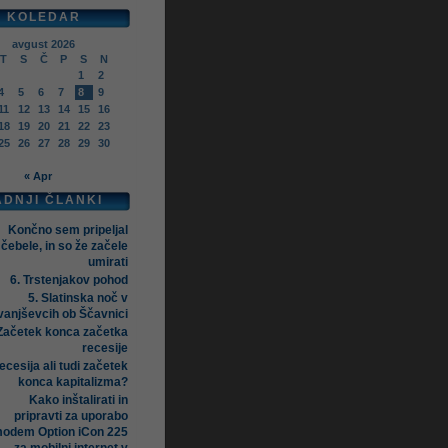
KOLEDAR
avgust 2026
T
S
Č
P
S
N
1
2
4
5
6
7
8
9
11
12
13
14
15
16
18
19
20
21
22
23
25
26
27
28
29
30
« Apr
ADNJI ČLANKI
Končno sem pripeljal
čebele, in so že začele
umirati
6. Trstenjakov pohod
5. Slatinska noč v
vanjševcih ob Ščavnici
Začetek konca začetka
recesije
ecesija ali tudi začetek
konca kapitalizma?
Kako inštalirati in
pripravti za uporabo
odem Option iCon 225