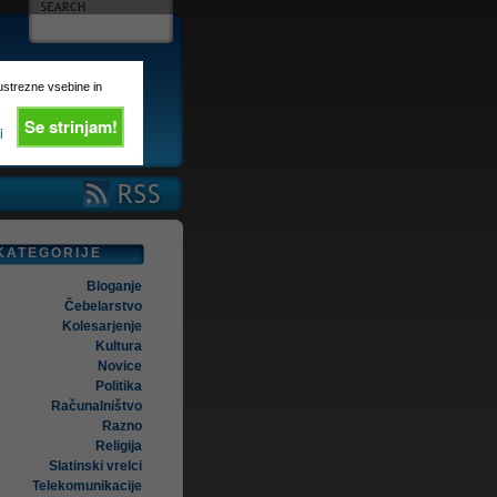
 ustrezne vsebine in
Se strinjam!
i
KATEGORIJE
Bloganje
Čebelarstvo
Kolesarjenje
Kultura
Novice
Politika
Računalništvo
Razno
Religija
Slatinski vrelci
Telekomunikacije