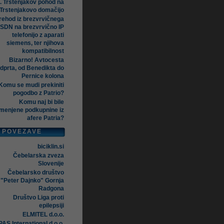
. Trstenjakov pohod na
Trstenjakovo domačijo
rehod iz brezvrvičnega
ISDN na brezvrvično IP
telefonijo z aparati
siemens, ter njihova
kompatibilnost
Bizarno! Avtocesta
dprta, od Benedikta do
Pernice kolona
Komu se mudi prekiniti
pogodbo z Patrio?
Komu naj bi bile
menjene podkupnine iz
afere Patria?
POVEZAVE
biciklin.si
Čebelarska zveza
Slovenije
Čebelarsko društvo
"Peter Dajnko" Gornja
Radgona
Društvo Liga proti
epilepsiji
ELMITEL d.o.o.
AS International d.o.o.