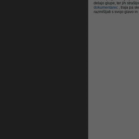
delajo glupe, ter jih straš
dokumentarec
, traja pa s
razmišljati s svojo glavo i
Litrop.net