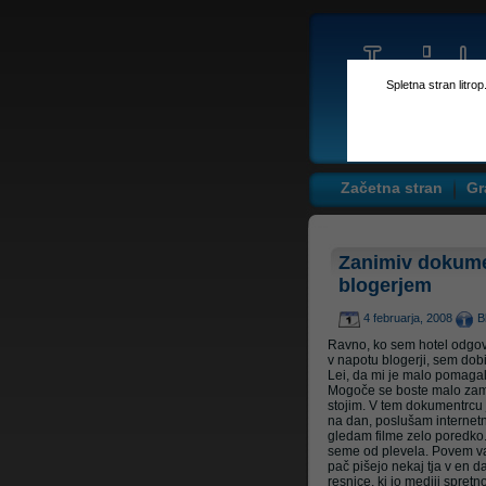
Spletna stran litro
Začetna stran
Gr
Zanimiv dokume
blogerjem
4 februarja, 2008
B
Ravno, ko sem hotel odgov
v napotu blogerji, sem dob
Lei, da mi je malo pomaga
Mogoče se boste malo zamis
stojim. V tem dokumentrcu
na dan, poslušam internetni
gledam filme zelo poredko. 
seme od plevela. Povem vam
pač pišejo nekaj tja v en d
resnice, ki jo mediji spretn