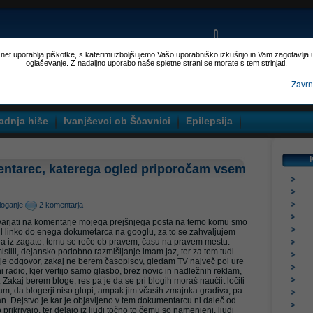
p.net uporablja piškotke, s katerimi izboljšujemo Vašo uporabniško izkušnjo in Vam zagotavlja
oglaševanje. Z nadaljno uporabo naše spletne strani se morate s tem strinjati.
Zavrn
adnja hiše
Ivanjševci ob Ščavnici
Epilepsija
ntarec, katerega ogled priporočam vsem
loganje
2 komentarja
arjati na komentarje mojega prejšnjega posta na temo komu smo
il linko do enega dokumetarca na googlu, za to se zahvaljujem
la iz zagate, temu se reče ob pravem, času na pravem mestu.
lili, dejansko podobno razmišljanje imam jaz, ter za tem tudi
 je odgovor, zakaj ne berem časopisov, gledam TV največ pol ure
 radio, kjer vertijo samo glasbo, brez novic in nadležnih reklam,
Zakaj berem bloge, res pa je da se pri blogih moraš naučiit ločiti
, da blogerji niso glupi, ampak jim včasih zmajnka gradiva, pa
an. Dejstvo je kar je objavljeno v tem dokumentarcu ni daleč od
o prikrivajo, ter delajo iz ljudi točno to čemu so namenjeni, ljudi