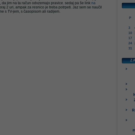
ijo, da jim na ta račun odvzemajo pravice. sedaj pa še link
na
koraj 2 uri, ampak za resnico je treba potrpeti. Jaz sem se naučil
n ne s TV-jem, s časopisom ali radijem.
P
3
10
17
24
31
Z
I
R
m