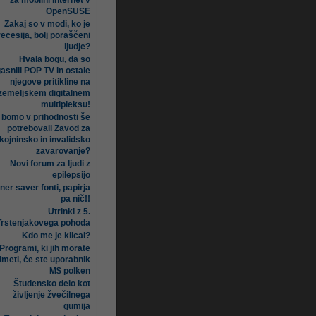
za mobilni internet v
OpenSUSE
Zakaj so v modi, ko je
recesija, bolj poraščeni
ljudje?
Hvala bogu, da so
asnili POP TV in ostale
njegove pritikline na
zemeljskem digitalnem
multipleksu!
i bomo v prihodnosti še
potrebovali Zavod za
kojninsko in invalidsko
zavarovanje?
Novi forum za ljudi z
epilepsijo
ner saver fonti, papirja
pa nič!!
Utrinki z 5.
Trstenjakovega pohoda
Kdo me je klical?
Programi, ki jih morate
imeti, če ste uporabnik
M$ polken
Študensko delo kot
življenje žvečilnega
gumija