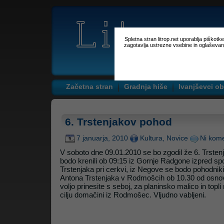
Spletna stran litrop.net uporablja piškot
zagotavlja ustrezne vsebine in oglaševan
Začetna stran
Gradnja hiše
Ivanjševci ob
6. Trstenjakov pohod
7 januarja, 2010
Kultura
,
Novice
Ni kome
V soboto dne 09.01.2010 se bo zgodil že 6. Trste
bodo krenili ob 09:15
iz
Gornje Radgone izpred sp
Trstenjaka pri cerkvi
, iz Negove se bodo pohodniki 
Antona Trstenjaka v Rodmošcih ob 10.30 od osnovni
voljo prinesite s seboj, za planinsko malico in topl
cilju domačini iz Rodmošec. Vljudno vabljeni.