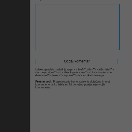
Lahko uporabiš naslednje tage: <a href="" title=""> <abbr title="">
<acronym title=""> <b> <blockquote cite=""> <cite> <code> <del
datetime=""> <em> <i> <q cite=""> <s> <strike> <strong>
Prosim vedi:
Pregledovanje komentarjev je vključeno in tvoj
komentar je lahko izbrisan. Ni potrebno potrjevanje tvojih
komentarjev.