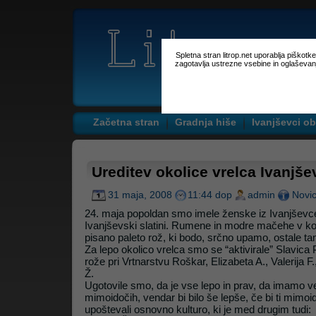
Spletna stran litrop.net uporablja piškot
zagotavlja ustrezne vsebine in oglaševan
Začetna stran
Gradnja hiše
Ivanjševci ob
Ureditev okolice vrelca Ivanjše
31 maja, 2008
11:44 dop
admin
Novi
24. maja popoldan smo imele ženske iz Ivanjševcev
Ivanjševski slatini. Rumene in modre mačehe v ko
pisano paleto rož, ki bodo, srčno upamo, ostale tam, 
Za lepo okolico vrelca smo se “aktivirale” Slavica P
rože pri Vrtnarstvu Roškar, Elizabeta A., Valerija F.
Ž.
Ugotovile smo, da je vse lepo in prav, da imamo ve
mimoidočih, vendar bi bilo še lepše, če bi ti mimoi
upoštevali osnovno kulturo, ki je med drugim tudi: