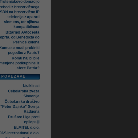
Trstenjakovo domačijo
rehod iz brezvrvičnega
ISDN na brezvrvično IP
telefonijo z aparati
siemens, ter njihova
kompatibilnost
Bizarno! Avtocesta
dprta, od Benedikta do
Pernice kolona
Komu se mudi prekiniti
pogodbo z Patrio?
Komu naj bi bile
menjene podkupnine iz
afere Patria?
POVEZAVE
biciklin.si
Čebelarska zveza
Slovenije
Čebelarsko društvo
"Peter Dajnko" Gornja
Radgona
Društvo Liga proti
epilepsiji
ELMITEL d.o.o.
AS International d.o.o.