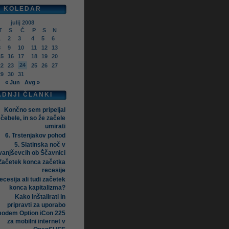
KOLEDAR
julij 2008
T
S
Č
P
S
N
1
2
3
4
5
6
8
9
10
11
12
13
15
16
17
18
19
20
24
22
23
25
26
27
29
30
31
« Jun
Avg »
ADNJI ČLANKI
Končno sem pripeljal
čebele, in so že začele
umirati
6. Trstenjakov pohod
5. Slatinska noč v
vanjševcih ob Ščavnici
Začetek konca začetka
recesije
ecesija ali tudi začetek
konca kapitalizma?
Kako inštalirati in
pripravti za uporabo
odem Option iCon 225
za mobilni internet v