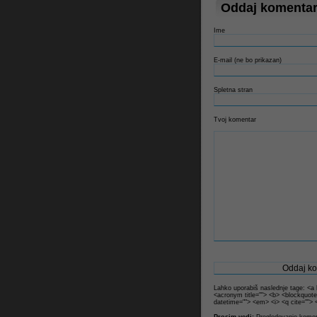
Oddaj komenta
Ime
Litrop.net
E-mail (ne bo prikazan)
Spletna stran
Tvoj komentar
Lahko uporabiš naslednje tage: <a hr
<acronym title=""> <b> <blockquote
datetime=""> <em> <i> <q cite=""> 
Prosim vedi:
Pregledovanje koment