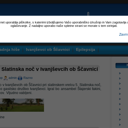
p.net uporablja piškotke, s katerimi izboljšujemo Vašo uporabniško izkušnjo in Vam zagotavlja
oglaševanje. Z nadaljno uporabo naše spletne strani se morate s tem strinjati.
Zavrn
adnja hiše
Ivanjševci ob Ščavnici
Epilepsija
a Slatinska noč v Ivanjševcih ob Ščavnici
op
admin
Razno
 v Ivanjševcih ob Ščavnici pri slatinskem vrelcu 5. Slatinska noč,
no gasilsko društvo Ivanjševci. Igral bo ansambel Štajerski fakini,
lov. Vljudno vabljeni.
ine