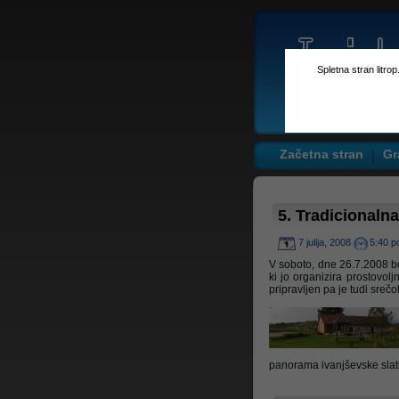
Spletna stran litro
Začetna stran
Gr
5. Tradicionaln
7 julija, 2008
5:40 p
V soboto, dne 26.7.2008 bo
ki jo organizira prostovolj
pripravljen pa je tudi srečo
panorama ivanjševske slat