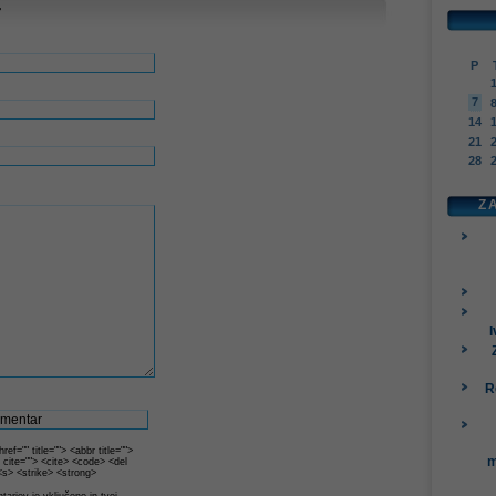
r
P
7
14
21
28
Z
I
R
ef="" title=""> <abbr title="">
m
 cite=""> <cite> <code> <del
<s> <strike> <strong>
arjev je vključeno in tvoj