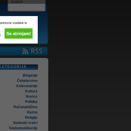
 ustrezne vsebine in
Se strinjam!
i
KATEGORIJE
Bloganje
Čebelarstvo
Kolesarjenje
Kultura
Novice
Politika
Računalništvo
Razno
Religija
Slatinski vrelci
Telekomunikacije