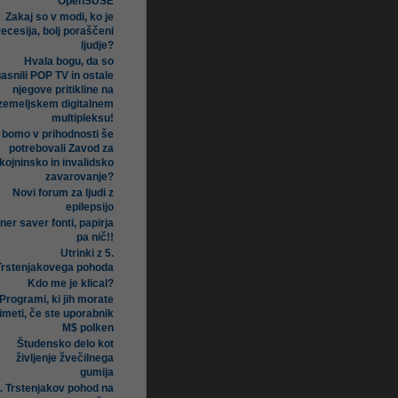
OpenSUSE
Zakaj so v modi, ko je
recesija, bolj poraščeni
ljudje?
Hvala bogu, da so
asnili POP TV in ostale
njegove pritikline na
zemeljskem digitalnem
multipleksu!
i bomo v prihodnosti še
potrebovali Zavod za
kojninsko in invalidsko
zavarovanje?
Novi forum za ljudi z
epilepsijo
ner saver fonti, papirja
pa nič!!
Utrinki z 5.
Trstenjakovega pohoda
Kdo me je klical?
Programi, ki jih morate
imeti, če ste uporabnik
M$ polken
Študensko delo kot
življenje žvečilnega
gumija
. Trstenjakov pohod na