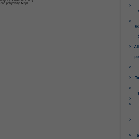
ebno potrjevanje tvojih
ug
Al
po
To
5