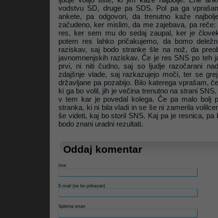
vodstvu SD, druge pa SDS. Pol pa ga vprašam
ankete, pa odgovori, da trenutno kaže najbo
začudeno, ker mislim, da me zajebava, pa reče: 
Litrop.net
res, ker sem mu do sedaj zaupal, ker je člove
potem res lahko pričakujemo, da bomo deležn
raziskav, saj bodo stranke šle na nož, da preob
javnomnenjskih raziskav. Če je res SNS po teh 
prvi, ni niti čudno, saj so ljudje razočarani na
zdajšnje vlade, saj razkazujejo moči, ter se gr
državljane pa pozabijo. Bilo katerega vprašam, če
ki ga bo volil, jih je večina trenutno na strani SNS,
v tem kar je povedal kolega. Če pa malo bolj 
stranka, ki ni bila vladi in se še ni zamerila volilc
še videti, kaj bo storil SNS. Kaj pa je resnica, pa
bodo znani uradni rezultati.
Oddaj komentar
Ime
E-mail (ne bo prikazan)
Spletna stran