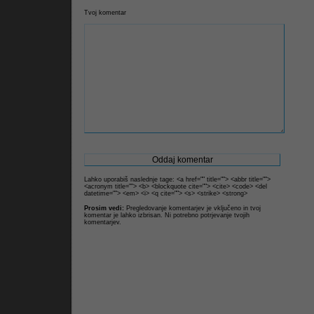
Tvoj komentar
Lahko uporabiš naslednje tage: <a href="" title=""> <abbr title="">
<acronym title=""> <b> <blockquote cite=""> <cite> <code> <del
datetime=""> <em> <i> <q cite=""> <s> <strike> <strong>
Prosim vedi:
Pregledovanje komentarjev je vključeno in tvoj
komentar je lahko izbrisan. Ni potrebno potrjevanje tvojih
komentarjev.