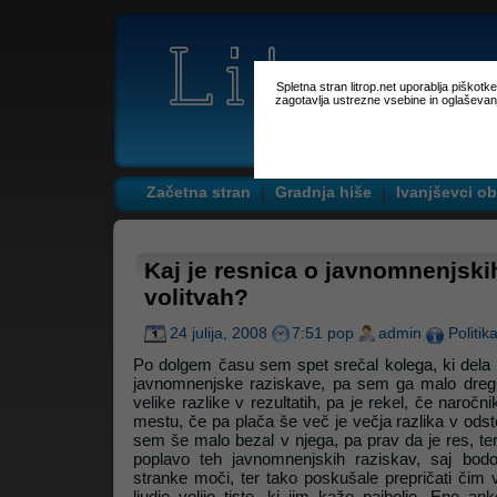
Spletna stran litrop.net uporablja piškot
zagotavlja ustrezne vsebine in oglaševan
Začetna stran
Gradnja hiše
Ivanjševci ob
Kaj je resnica o javnomnenjski
volitvah?
24 julija, 2008
7:51 pop
admin
Politik
Po dolgem času sem spet srečal kolega, ki dela pr
javnomnenjske raziskave, pa sem ga malo dregn
velike razlike v rezultatih, pa je rekel, če naroč
mestu, če pa plača še več je večja razlika v odst
sem še malo bezal v njega, pa prav da je res, te
poplavo teh javnomnenjskih raziskav, saj bod
stranke moči, ter tako poskušale prepričati čim 
ljudje volijo tiste, ki jim kaže najbolje. Ene a