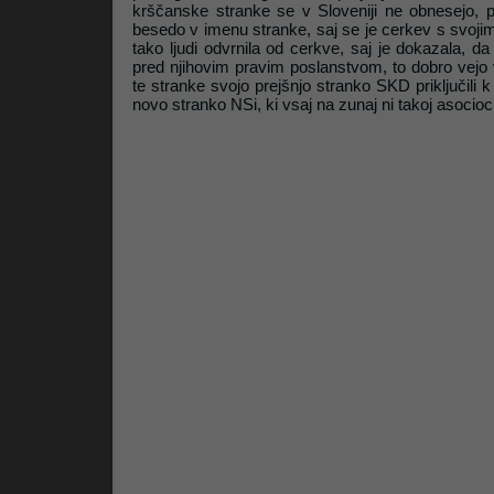
krščanske stranke se v Sloveniji ne obnesejo, 
besedo v imenu stranke, saj se je cerkev s svojimi 
tako ljudi odvrnila od cerkve, saj je dokazala, 
Litrop.net
pred njihovim pravim poslanstvom, to dobro vejo v
te stranke svojo prejšnjo stranko SKD priključili 
novo stranko NSi, ki vsaj na zunaj ni takoj asocioc