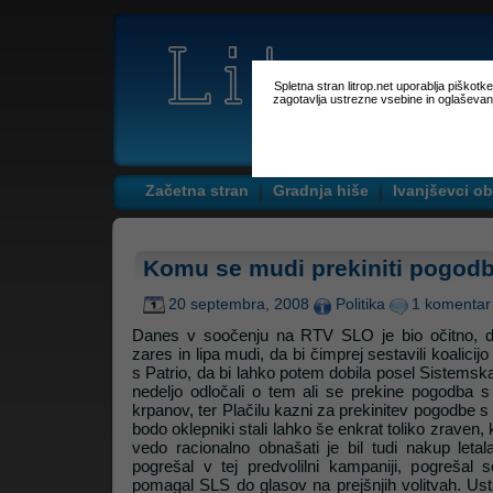
Spletna stran litrop.net uporablja piškot
zagotavlja ustrezne vsebine in oglaševan
Začetna stran
Gradnja hiše
Ivanjševci ob
Komu se mudi prekiniti pogodb
20 septembra, 2008
Politika
1 komentar
Danes v soočenju na RTV SLO je bio očitno, 
zares in lipa mudi, da bi čimprej sestavili koalicij
s Patrio, da bi lahko potem dobila posel Sistemsk
nedeljo odločali o tem ali se prekine pogodba s
krpanov, ter Plačilu kazni za prekinitev pogodbe s
bodo oklepniki stali lahko še enkrat toliko zraven,
vedo racionalno obnašati je bil tudi nakup leta
pogrešal v tej predvolilni kampaniji, pogrešal 
pomagal SLS do glasov na prejšnjih volitvah. Us