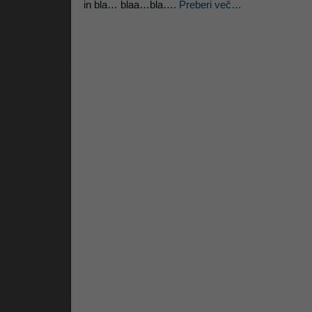
in bla… blaa…bla….
Preberi več…
Litrop.net