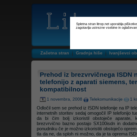
Spletna stran litrop.net uporablja piškot
zagotavlja ustrezne vsebine in oglaševan
Začetna stran
Gradnja hiše
Ivanjševci ob
Prehod iz brezvrvičnega ISDN n
telefonijo z aparati siemens, te
kompatibilnost
1 novembra, 2008
Telekomunikacije
1 k
Odločil sem se prehod iz ISDN telefonije na IP tele
internetnih storitev sedaj omogočil IP telefonijo 
da bi čim bolj izkoristil obstoječe aparate
brezvrvično bazno postajo SX100isdn in dodatn
ponudniku če je možno izkoristiti obstoječo opremo 
tla da ne, da sploh ni možno, da je ta oprema ISDN