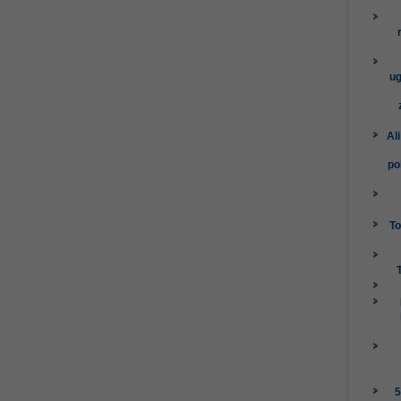
ug
Al
po
To
5