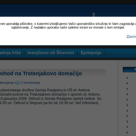
p.net uporablja piškotke, s katerimi izboljšujemo Vašo uporabniško izkušnjo in Vam zagotavlja
oglaševanje. Z nadaljno uporabo naše spletne strani se morate s tem strinjati.
Zavrn
adnja hiše
Ivanjševci ob Ščavnici
Epilepsija
pohod na Trstenjakovo domačijo
lesarjenje
2 komentarja
ji planinskega društva Gornja Radgona in OŠ dr. Antona
cionalni pohod na Trstenjakovo domaćijo v spomin dr. Antonu
 10.januarja 2009. Odhod iz Gornje Radgone izpred cerkve Sv.
9:30 uri. Odhod iz Negove pa bo ob 10:30 uri. Več informacij