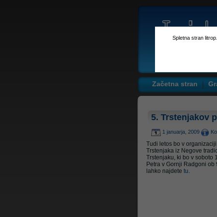
Spletna stran litro
Začetna stran
Gr
5. Trstenjakov 
1 januarja, 2009
Ko
Tudi letos bo v organizaci
Trstenjaka iz Negove tradi
Trstenjaku, ki bo v soboto
Petra v Gornji Radgoni ob 
lahko najdete
tu
.