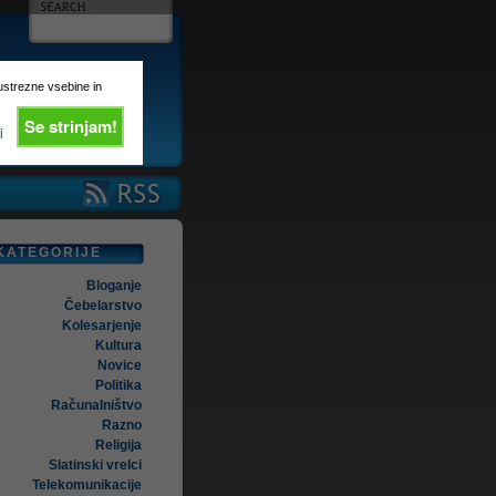
 ustrezne vsebine in
Se strinjam!
i
KATEGORIJE
Bloganje
Čebelarstvo
Kolesarjenje
Kultura
Novice
Politika
Računalništvo
Razno
Religija
Slatinski vrelci
Telekomunikacije