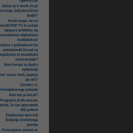
OpenSUSE
Zakaj so v modi, ko je
recesija, bolj poraščeni
ljudje?
Hvala bogu, da so
asnili POP TV in ostale
njegove pritikline na
zemeljskem digitalnem
multipleksu!
i bomo v prihodnosti še
potrebovali Zavod za
kojninsko in invalidsko
zavarovanje?
Novi forum za ljudi z
epilepsijo
ner saver fonti, papirja
pa nič!!
Utrinki z 5.
Trstenjakovega pohoda
Kdo me je klical?
Programi, ki jih morate
imeti, če ste uporabnik
M$ polken
Študensko delo kot
življenje žvečilnega
gumija
. Trstenjakov pohod na