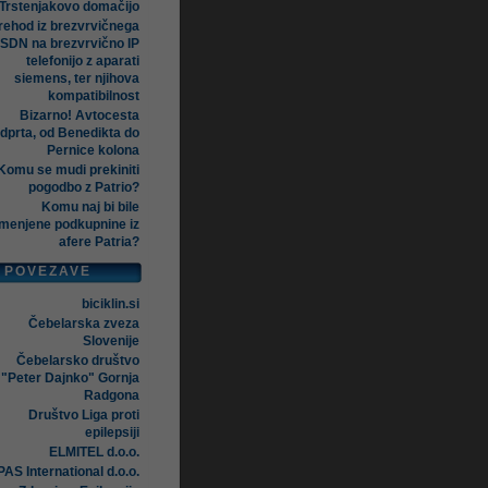
Trstenjakovo domačijo
rehod iz brezvrvičnega
ISDN na brezvrvično IP
telefonijo z aparati
siemens, ter njihova
kompatibilnost
Bizarno! Avtocesta
dprta, od Benedikta do
Pernice kolona
Komu se mudi prekiniti
pogodbo z Patrio?
Komu naj bi bile
menjene podkupnine iz
afere Patria?
POVEZAVE
biciklin.si
Čebelarska zveza
Slovenije
Čebelarsko društvo
"Peter Dajnko" Gornja
Radgona
Društvo Liga proti
epilepsiji
ELMITEL d.o.o.
AS International d.o.o.