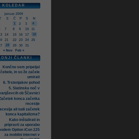
KOLEDAR
januar 2009
T
S
Č
P
S
N
1
4
2
3
6
7
8
9
10
11
18
13
14
15
16
17
20
21
22
23
24
25
28
27
29
30
31
« Nov
Feb »
ADNJI ČLANKI
Končno sem pripeljal
čebele, in so že začele
umirati
6. Trstenjakov pohod
5. Slatinska noč v
vanjševcih ob Ščavnici
Začetek konca začetka
recesije
ecesija ali tudi začetek
konca kapitalizma?
Kako inštalirati in
pripravti za uporabo
odem Option iCon 225
za mobilni internet v