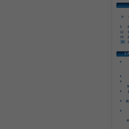
P
5
12
19
26
Z
I
R
m