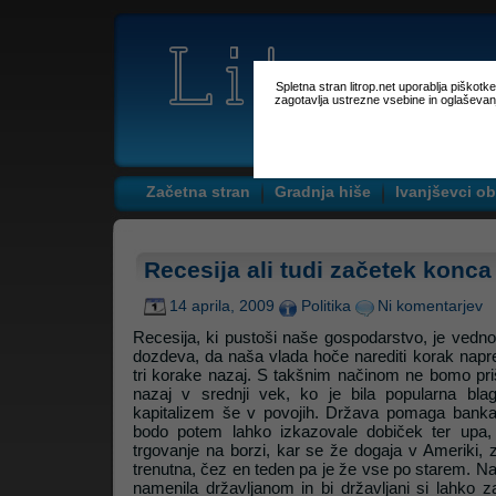
Spletna stran litrop.net uporablja piškot
zagotavlja ustrezne vsebine in oglaševan
Začetna stran
Gradnja hiše
Ivanjševci ob
Recesija ali tudi začetek konca
14 aprila, 2009
Politika
Ni komentarjev
Recesija, ki pustoši naše gospodarstvo, je vedno
dozdeva, da naša vlada hoče narediti korak napr
tri korake nazaj. S takšnim načinom ne bomo pri
nazaj v srednji vek, ko je bila popularna bla
kapitalizem še v povojih. Država pomaga bank
bodo potem lahko izkazovale dobiček ter upa
trgovanje na borzi, kar se že dogaja v Ameriki, 
trenutna, čez en teden pa je že vse po starem. N
namenila državljanom in bi državljani si lahko za