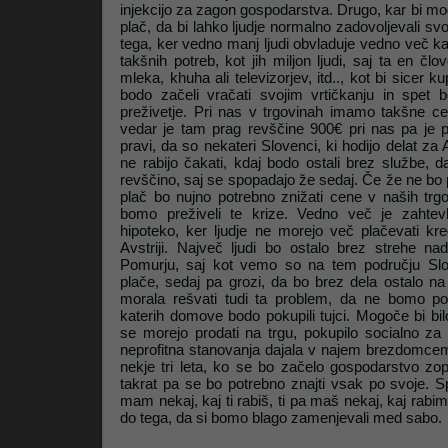
injekcijo za zagon gospodarstva. Drugo, kar bi mogl
plač, da bi lahko ljudje normalno zadovoljevali svo
tega, ker vedno manj ljudi obvladuje vedno več ka
Litrop.net
takšnih potreb, kot jih miljon ljudi, saj ta en člo
mleka, khuha ali televizorjev, itd.., kot bi sicer kup
bodo začeli vračati svojim vrtičkanju in spet 
preživetje. Pri nas v trgovinah imamo takšne cene
vedar je tam prag revščine 900€ pri nas pa je 
pravi, da so nekateri Slovenci, ki hodijo delat za 
ne rabijo čakati, kdaj bodo ostali brez službe, d
revščino, saj se spopadajo že sedaj. Če že ne bo 
plač bo nujno potrebno znižati cene v naših tr
bomo preživeli te krize. Vedno več je zaht
hipoteko, ker ljudje ne morejo več plačevati kred
Avstriji. Največ ljudi bo ostalo brez strehe n
Pomurju, saj kot vemo so na tem području Slov
plače, sedaj pa grozi, da bo brez dela ostalo na 
morala rešvati tudi ta problem, da ne bomo po
katerih domove bodo pokupili tujci. Mogoče bi bilo
se morejo prodati na trgu, pokupilo socialno za 
neprofitna stanovanja dajala v najem brezdomcem. 
nekje tri leta, ko se bo začelo gospodarstvo zop
takrat pa se bo potrebno znajti vsak po svoje. Sp
mam nekaj, kaj ti rabiš, ti pa maš nekaj, kaj rabim
do tega, da si bomo blago zamenjevali med sabo.