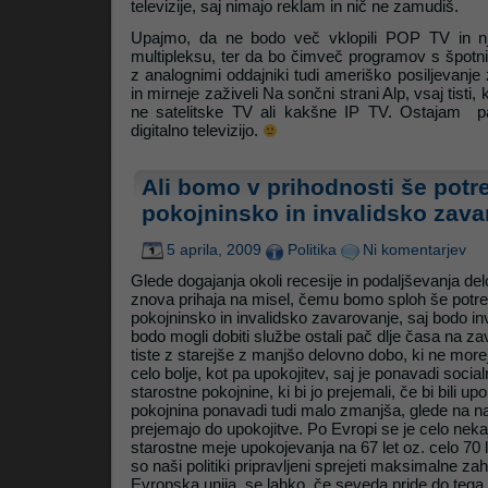
televizije, saj nimajo reklam in nič ne zamudiš.
Upajmo, da ne bodo več vklopili POP TV in njeg
multipleksu, ter da bo čimveč programov s špotn
z analognimi oddajniki tudi ameriško posiljevanje
in mirneje zaživeli Na sončni strani Alp, vsaj tist
ne satelitske TV ali kakšne IP TV. Ostajam p
digitalno televizijo.
Ali bomo v prihodnosti še potr
pokojninsko in invalidsko zav
5 aprila, 2009
Politika
Ni komentarjev
Glede dogajanja okoli recesije in podaljševanja d
znova prihaja na misel, čemu bomo sploh še potr
pokojninsko in invalidsko zavarovanje, saj bodo inval
bodo mogli dobiti službe ostali pač dlje časa na z
tiste z starejše z manjšo delovno dobo, ki ne morej
celo bolje, kot pa upokojitev, saj je ponavadi soci
starostne pokojnine, ki bi jo prejemali, če bi bili u
pokojnina ponavadi tudi malo zmanjša, glede na na
prejemajo do upokojitve. Po Evropi se je celo nekaj
starostne meje upokojevanja na 67 let oz. celo 70 l
so naši politiki pripravljeni sprejeti maksimalne zah
Evropska unija, se lahko, če seveda pride do tega,