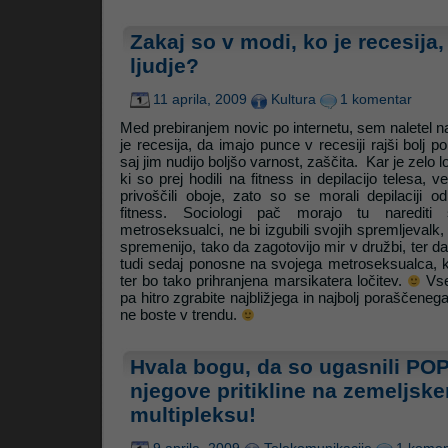
Zakaj so v modi, ko je recesija,
ljudje?
11 aprila, 2009
Kultura
1 komentar
Med prebiranjem novic po internetu, sem naletel na 
je recesija, da imajo punce v recesiji rajši bolj p
saj jim nudijo boljšo varnost, zaščita. Kar je zelo 
ki so prej hodili na fitness in depilacijo telesa, 
privoščili oboje, zato so se morali depilaciji o
fitness. Sociologi pač morajo tu narediti
metroseksualci, ne bi izgubili svojih spremljevalk, 
spremenijo, tako da zagotovijo mir v družbi, ter 
tudi sedaj ponosne na svojega metroseksualca, 
ter bo tako prihranjena marsikatera ločitev.
Vse
pa hitro zgrabite najbližjega in najbolj poraščen
ne boste v trendu.
Hvala bogu, da so ugasnili POP
njegove pritikline na zemeljsk
multipleksu!