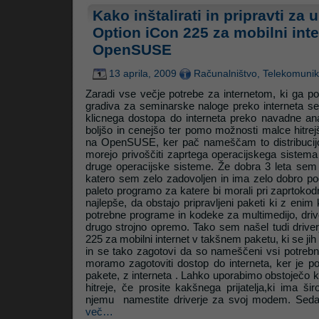
Kako inštalirati in pripravti z
Option iCon 225 za mobilni inte
OpenSUSE
13 aprila, 2009
Računalništvo
,
Telekomunik
Zaradi vse večje potrebe za internetom, ki ga potr
gradiva za seminarske naloge preko interneta se
klicnega dostopa do interneta preko navadne ana
boljšo in cenejšo ter pomo možnosti malce hitrejš
na OpenSUSE, ker pač nameščam to distribucijo l
morejo privoščiti zaprtega operacijskega sistema 
druge operacijske sisteme. Že dobra 3 leta sem na
katero sem zelo zadovoljen in ima zelo dobro po
paleto programo za katere bi morali pri zaprtokodn
najlepše, da obstajo pripravljeni paketi ki z enim
potrebne programe in kodeke za multimedijo, drive
drugo strojno opremo. Tako sem našel tudi driv
225 za mobilni internet v takšnem paketu, ki se jih 
in se tako zagotovi da so nameščeni vsi potrebni
moramo zagotoviti dostop do interneta, ker je p
pakete, z interneta . Lahko uporabimo obstoječo 
hitreje, če prosite kakšnega prijatelja,ki ima ši
njemu namestite driverje za svoj modem. Seda
več…