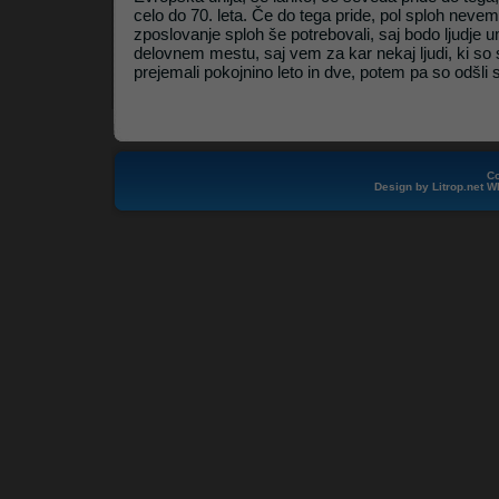
celo do 70. leta. Če do tega pride, pol sploh neve
zposlovanje sploh še potrebovali, saj bodo ljudje u
delovnem mestu, saj vem za kar nekaj ljudi, ki so se 
prejemali pokojnino leto in dve, potem pa so odšli 
Co
Design by
Litrop.net
W