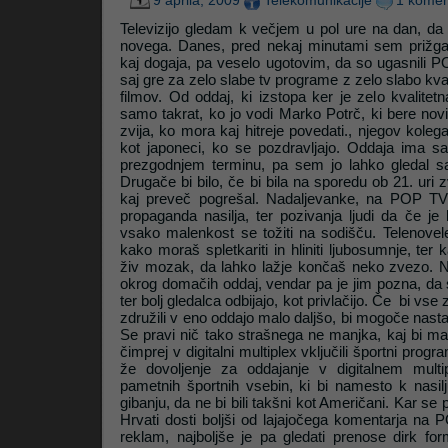
9 aprila, 2009
Telekomunikacije
1 komen
Televizijo gledam k večjem u pol ure na dan, da 
novega. Danes, pred nekaj minutami sem prižgal 
kaj dogaja, pa veselo ugotovim, da so ugasnili P
saj gre za zelo slabe tv programe z zelo slabo kval
filmov. Od oddaj, ki izstopa ker je zelo kvalitet
samo takrat, ko jo vodi Marko Potrč, ki bere nov
zvija, ko mora kaj hitreje povedati., njegov kolega
kot japoneci, ko se pozdravljajo. Oddaja ima 
prezgodnjem terminu, pa sem jo lahko gledal
Drugače bi bilo, če bi bila na sporedu ob 21. uri 
kaj preveč pogrešal. Nadaljevanke, na POP T
propaganda nasilja, ter pozivanja ljudi da če j
vsako malenkost se tožiti na sodišču. Telenovel
kako moraš spletkariti in hliniti ljubosumnje, te
živ mozak, da lahko lažje končaš neko zvezo. Na
okrog domačih oddaj, vendar pa je jim pozna, da
ter bolj gledalca odbijajo, kot privlačijo. Če bi v
združili v eno oddajo malo daljšo, bi mogoče nasta
Se pravi nič tako strašnega ne manjka, kaj bi man
čimprej v digitalni multiplex vključili športni progr
že dovoljenje za oddajanje v digitalnem multi
pametnih športnih vsebin, ki bi namesto k nasil
gibanju, da ne bi bili takšni kot Američani. Kar se
Hrvati dosti boljši od lajajočega komentarja na
reklam, najboljše je pa gledati prenose dirk fo