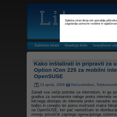
Spletna stran litrop.net uporablja piškot
zagotavlja ustrezne vsebine in oglaševan
Začetna stran
Gradnja hiše
Ivanjševci ob
Kako inštalirati in pripravti z
Option iCon 225 za mobilni inte
OpenSUSE
13 aprila, 2009
Računalništvo
,
Telekomunik
Zaradi vse večje potrebe za internetom, ki ga potr
gradiva za seminarske naloge preko interneta se
klicnega dostopa do interneta preko navadne ana
boljšo in cenejšo ter pomo možnosti malce hitrejš
na OpenSUSE, ker pač nameščam to distribucijo l
morejo privoščiti zaprtega operacijskega sistema 