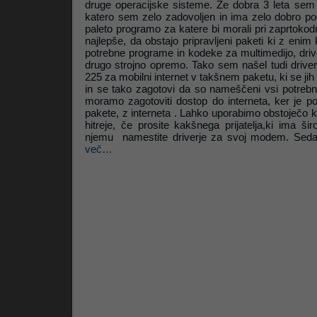
druge operacijske sisteme. Že dobra 3 leta sem na
katero sem zelo zadovoljen in ima zelo dobro po
paleto programo za katere bi morali pri zaprtokodn
Litrop.net
najlepše, da obstajo pripravljeni paketi ki z enim
potrebne programe in kodeke za multimedijo, drive
drugo strojno opremo. Tako sem našel tudi driv
225 za mobilni internet v takšnem paketu, ki se jih 
in se tako zagotovi da so nameščeni vsi potrebni
moramo zagotoviti dostop do interneta, ker je p
pakete, z interneta . Lahko uporabimo obstoječo 
hitreje, če prosite kakšnega prijatelja,ki ima ši
njemu namestite driverje za svoj modem. Seda
več…