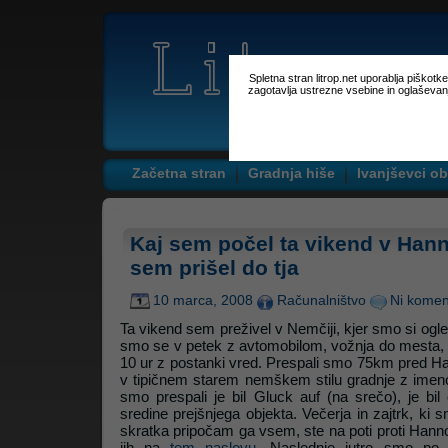
Spletna stran litrop.net uporablja piškot
zagotavlja ustrezne vsebine in oglaševan
Začetna stran
Gradnja hiše
Ivanjševci ob
Kaj sem počel ta vikend v Han
sem prišel do tja
10 marca, 2008
Računalništvo
Ni komen
Ta vikend sem preživel v Nemčiji, kjer smo si ogle
smo se v petek z avtomobilom, vožnja do mesta, kj
10 ur z postanki vred. Prespali smo 75km pred Ha
v tipičnem starem nemškem stilu gradnje z imen
smo prespali je bil Gluck auf (na srečo), je bil 
sredine prejšnjega objekta. Večerja in zajtrk, ki s
skratka pripočam ga vsem, ste na poti proti Hann
jih na
tem naslovu
. Naslednje jutro smo po za