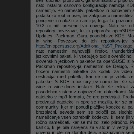
sem uporabil prosti disk, ga sformatiral z priporoče
nato instaliral osnovno konfiguracijo namizja KDE
namestijo. Po namestitvi paketkov in ponovnem 
podatki za root in user, ter zaključimo namestite
ponujene in naloži se namizje, ki ga že poznam i
10.2 ni nič presenetljivo novega. Nato se o
repository povezave, ki jih priporoča openSU
Updates, Packman, Guru, posodobitve KDE, Moz
in wine. Povezave do teh repository-jev 
http://en.opensuse.org/Additional_YaST_Package
nato namestim najnovejši firefox, thunderbi
jezikovnimi paketi, ki vsebujejo tudi slovenščino
slovenskih jezikovnih paketov za openSUSE iz r
Packman repository-ja namestim še Delugo, R
hočem namestiti paketke za kodeki za video 
neskladja med paketki, kar se mi je zdelo ze
paketke. S KDE repository-jev namestim še sa
wine in wine-doors instaler. Nato še enkrat 
posodobim sistem z najnovejšimi datotekami. N
datoteko v mp3 formatu, če gre predvajati. Predv
predvajati datoteke in opre se mozilla, ter se 
communitiy, kjer mi ponudi plačjive kodeke ali p
brezplačni, seveda sem se odločil za slednjo
nameščanje vseh potrebnih kodekov, ki sem jih v v
ročno nameščati, kar se mi zdi zelo priročno. P
kartico, ki je bila narejena za visto in v verziji 1
driverja in glej ga zlomka dela. Spoznavanja sem