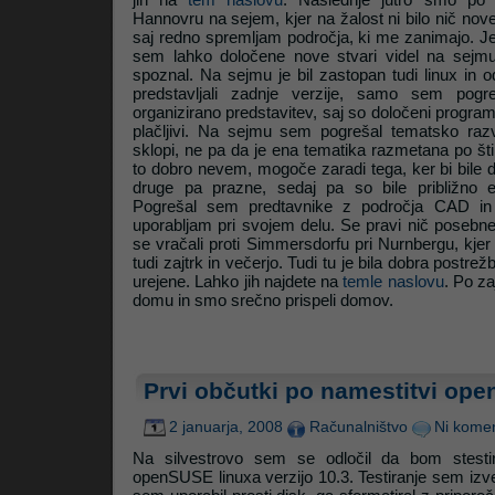
Hannovru na sejem, kjer na žalost ni bilo nič nove
saj redno spremljam področja, ki me zanimajo. Je 
sem lahko določene nove stvari videl na sejmu p
Litrop.net
spoznal. Na sejmu je bil zastopan tudi linux in o
predstavljali zadnje verzije, samo sem pogr
organizirano predstavitev, saj so določeni programi d
plačljivi. Na sejmu sem pogrešal tematsko ra
sklopi, ne pa da je ena tematika razmetana po štir
to dobro nevem, mogoče zaradi tega, ker bi bile d
druge pa prazne, sedaj pa so bile približno 
Pogrešal sem predtavnike z področja CAD in 
uporabljam pri svojem delu. Se pravi nič poseb
se vračali proti Simmersdorfu pri Nurnbergu, kjer
tudi zajtrk in večerjo. Tudi tu je bila dobra postrež
urejene. Lahko jih najdete na
temle naslovu
. Po za
domu in smo srečno prispeli domov.
Prvi občutki po namestitvi op
2 januarja, 2008
Računalništvo
Ni komen
Na silvestrovo sem se odločil da bom stestira
openSUSE linuxa verzijo 10.3. Testiranje sem izv