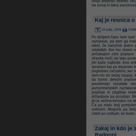
svojo prejšnjo stranko SKD
na zunaj ni takoj asociocir
Litrop.net
Kaj je resnica 
24 julija, 2008
Polit
Po dolgem času sem spet sr
raziskave, pa sem ga malo 
rekel, če naročnik dobro 
odstotkih. Ker mu nisem v
pričakujem celo poplavo 
stranke moči, ter tako posku
jim kaže najbolje. Ene an
vprašam kaj pa dejansko k
pogledam začudeno, ker mis
sem mu do sedaj zaupal, ke
da bomo deležni poplave
preobrnejo rezultate o
javnomnenjskih raziskavah
prejšnje in zdajšnje vla
državljane pa pozabijo. Bi
jih je večina trenutno na s
Če pa malo bolj pomislim 
volilcem. Mogoče, pa želij
videli po volitvah, ko bodo 
Zakaj in kdo je 
Radgoni