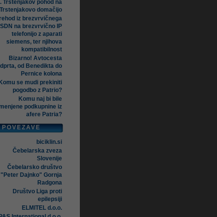
. Trstenjakov pohod na
Trstenjakovo domačijo
rehod iz brezvrvičnega
ISDN na brezvrvično IP
telefonijo z aparati
siemens, ter njihova
kompatibilnost
Bizarno! Avtocesta
dprta, od Benedikta do
Pernice kolona
Komu se mudi prekiniti
pogodbo z Patrio?
Komu naj bi bile
menjene podkupnine iz
afere Patria?
POVEZAVE
biciklin.si
Čebelarska zveza
Slovenije
Čebelarsko društvo
"Peter Dajnko" Gornja
Radgona
Društvo Liga proti
epilepsiji
ELMITEL d.o.o.
AS International d.o.o.