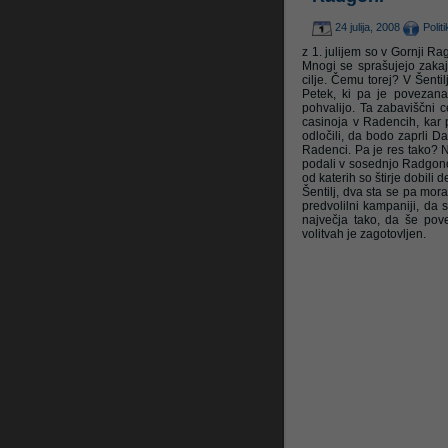
24 julija, 2008
Polit
z 1. julijem so v Gornji Ra
Mnogi se sprašujejo zakaj
cilje. Čemu torej? V Šentil
Petek, ki pa je povezana
pohvalijo. Ta zabaviščni ce
casinoja v Radencih, kar 
odločili, da bodo zaprli D
Radenci. Pa je res tako? Ne,
podali v sosednjo Radgono 
od katerih so štirje dobili 
Šentilj, dva sta se pa mor
predvolilni kampaniji, da 
največja tako, da še pov
volitvah je zagotovljen.