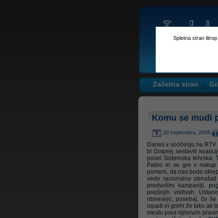
Spletna stran litro
Začetna stran
Gr
Komu se mudi pr
20 septembra, 2008
Danes v soočenju na RTV S
bi čimprej sestavili koali
posel Sistemska tehnika. 
Patrio in se gre v nakup 
pomeni, da nas bodo oklepni
vedo racionalno obnašati 
predvolilni kampaniji, 
prejšnjih volitvah. Usta
obnesejo, posebaj, če še 
izpadi in grehi že tako ali 
mestu pred njihovim pravim 