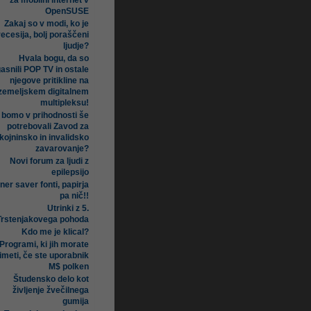
za mobilni internet v
OpenSUSE
Zakaj so v modi, ko je
recesija, bolj poraščeni
ljudje?
Hvala bogu, da so
asnili POP TV in ostale
njegove pritikline na
zemeljskem digitalnem
multipleksu!
i bomo v prihodnosti še
potrebovali Zavod za
kojninsko in invalidsko
zavarovanje?
Novi forum za ljudi z
epilepsijo
ner saver fonti, papirja
pa nič!!
Utrinki z 5.
Trstenjakovega pohoda
Kdo me je klical?
Programi, ki jih morate
imeti, če ste uporabnik
M$ polken
Študensko delo kot
življenje žvečilnega
gumija