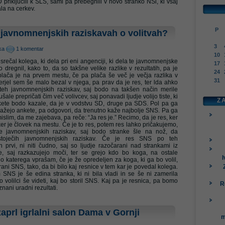
 priključili k SLS, sami pa prebegnili v novo stranko NSi, ki vsaj
ala na cerkev.
P
o javnomnenjskih raziskavah o volitvah?
3
ika
1 komentar
10
ečal kolega, ki dela pri eni angenciji, ki dela te javnomnenjske
17
dregnil, kako to, da so takšne velike razlike v rezultatih, pa je
24
plača je na prvem mestu, če pa plača še več je večja razlika v
31
erjel sem še malo bezal v njega, pa prav da je res, ter lda ahko
teh javnomnenjskih raziskav, saj bodo na takšen način merile
šale prepričati čim več volivcev, saj ponavadi ljudje volijo tiste, ki
Z
kete bodo kazale, da je v vodstvu SD, druge pa SDS. Pol pa ga
ažejo ankete, pa odgovori, da trenutno kaže najbolje SNS. Pa ga
lim, da me zajebava, pa reče: “Ja res je.” Recimo, da je res, ker
r je človek na mestu. Če je to res, potem res lahko pričakujemo,
 javnomnenjskih raziskav, saj bodo stranke šle na nož, da
bstoječih javnomnenjskih raziskav. Če je res SNS po teh
 prvi, ni niti čudno, saj so ljudje razočarani nad strankami iz
de, saj razkazujejo moči, ter se grejo kdo bo koga, na ostale
I
lo katerega vprašam, če je že opredeljen za koga, ki ga bo volil,
trani SNS, tako, da bi bilo kaj resnice v tem kar je povedal kolega.
SNS je še edina stranka, ki ni bila vladi in se še ni zamerila
o volilci še videti, kaj bo storil SNS. Kaj pa je resnica, pa bomo
R
znani uradni rezultati.
zaprl igrlalni salon Dama v Gornji
m