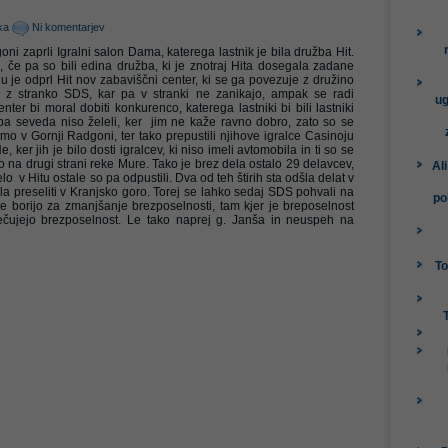
ika
Ni komentarjev
goni zaprli Igralni salon Dama, katerega lastnik je bila družba Hit.
, če pa so bili edina družba, ki je znotraj Hita dosegala zadane
ju je odprl Hit nov zabaviščni center, ki se ga povezuje z družino
 z stranko SDS, kar pa v stranki ne zanikajo, ampak se radi
ug
nter bi moral dobiti konkurenco, katerega lastniki bi bili lastniki
pa seveda niso želeli, ker jim ne kaže ravno dobro, zato so se
amo v Gornji Radgoni, ter tako prepustili njihove igralce Casinoju
 ker jih je bilo dosti igralcev, ki niso imeli avtomobila in ti so se
na drugi strani reke Mure. Tako je brez dela ostalo 29 delavcev,
Al
delo v Hitu ostale so pa odpustili. Dva od teh štirih sta odšla delat v
ala preseliti v Kranjsko goro. Torej se lahko sedaj SDS pohvali na
po
se borijo za zmanjšanje brezposelnosti, tam kjer je breposelnost
ečujejo brezposelnost. Le tako naprej g. Janša in neuspeh na
To