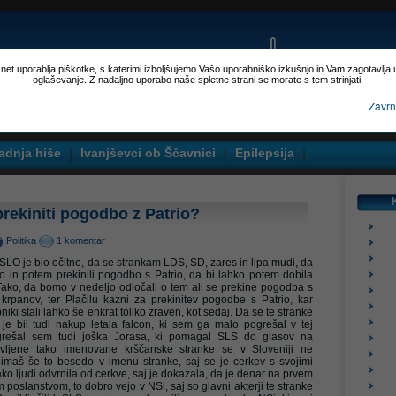
p.net uporablja piškotke, s katerimi izboljšujemo Vašo uporabniško izkušnjo in Vam zagotavlja
oglaševanje. Z nadaljno uporabo naše spletne strani se morate s tem strinjati.
Zavrn
adnja hiše
Ivanjševci ob Ščavnici
Epilepsija
ekiniti pogodbo z Patrio?
Politika
1 komentar
LO je bio očitno, da se strankam LDS, SD, zares in lipa mudi, da
cijo in potem prekinili pogodbo s Patrio, da bi lahko potem dobila
Tako, da bomo v nedeljo odločali o tem ali se prekine pogodba s
krpanov, ter Plačilu kazni za prekinitev pogodbe s Patrio, kar
ki stali lahko še enkrat toliko zraven, kot sedaj. Da se te stranke
je bil tudi nakup letala falcon, ki sem ga malo pogrešal v tej
pogrešal sem tudi joška Jorasa, ki pomagal SLS do glasov na
novljene tako imenovane krščanske stranke se v Sloveniji ne
imaš še to besedo v imenu stranke, saj se je cerkev s svojimi
tako ljudi odvrnila od cerkve, saj je dokazala, da je denar na prvem
poslanstvom, to dobro vejo v NSi, saj so glavni akterji te stranke