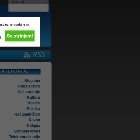
 ustrezne vsebine in
Se strinjam!
i
KATEGORIJE
Bloganje
Čebelarstvo
Kolesarjenje
Kultura
Novice
Politika
Računalništvo
Razno
Religija
Slatinski vrelci
Telekomunikacije