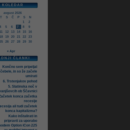
KOLEDAR
avgust 2026
T
S
Č
P
S
N
1
2
4
5
6
7
8
9
11
12
13
14
15
16
18
19
20
21
22
23
25
26
27
28
29
30
« Apr
ADNJI ČLANKI
Končno sem pripeljal
čebele, in so že začele
umirati
6. Trstenjakov pohod
5. Slatinska noč v
vanjševcih ob Ščavnici
Začetek konca začetka
recesije
ecesija ali tudi začetek
konca kapitalizma?
Kako inštalirati in
pripravti za uporabo
odem Option iCon 225