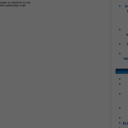
arjev je vključeno in tvoj
ebno potrjevanje tvojih
P
o
na
ELP