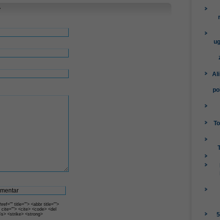
r
ug
Al
po
To
ef="" title=""> <abbr title="">
 cite=""> <cite> <code> <del
5
<s> <strike> <strong>