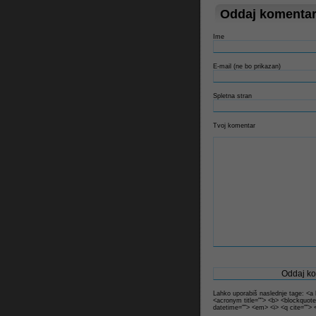
Oddaj komenta
Ime
E-mail (ne bo prikazan)
Spletna stran
Tvoj komentar
Lahko uporabiš naslednje tage: <a hr
<acronym title=""> <b> <blockquote
datetime=""> <em> <i> <q cite=""> 