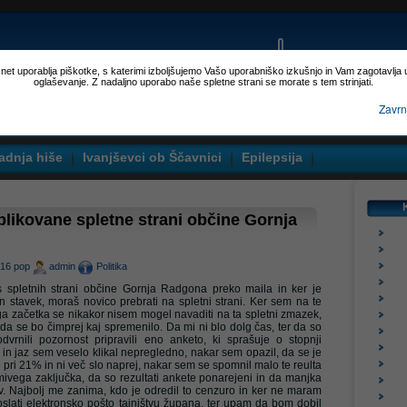
p.net uporablja piškotke, s katerimi izboljšujemo Vašo uporabniško izkušnjo in Vam zagotavlja
oglaševanje. Z nadaljno uporabo naše spletne strani se morate s tem strinjati.
Zavrn
adnja hiše
Ivanjševci ob Ščavnici
Epilepsija
blikovane spletne strani občine Gornja
:16 pop
admin
Politika
spletnih strani občine Gornja Radgona preko maila in ker je
stavek, moraš novico prebrati na spletni strani. Ker sem na te
a začetka se nikakor nisem mogel navaditi na ta spletni zmazek,
 da se bo čimprej kaj spremenilo. Da mi ni blo dolg čas, ter da so
odvrnili pozornost pripravili eno anketo, ki sprašuje o stopnji
i in jaz sem veselo klikal nepregledno, nakar sem opazil, da se je
 pri 21% in ni več slo naprej, nakar sem se spomnil malo te reulta
nimivega zaključka, da so rezultati ankete ponarejeni in da manjka
. Najbolj me zanima, kdo je odredil to cenzuro in ker ne maram
oslati elektronsko pošto tajništvu župana, ter upam da bom dobil