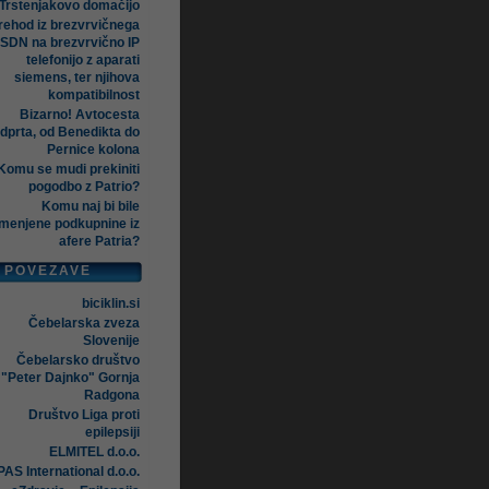
Trstenjakovo domačijo
rehod iz brezvrvičnega
ISDN na brezvrvično IP
telefonijo z aparati
siemens, ter njihova
kompatibilnost
Bizarno! Avtocesta
dprta, od Benedikta do
Pernice kolona
Komu se mudi prekiniti
pogodbo z Patrio?
Komu naj bi bile
menjene podkupnine iz
afere Patria?
POVEZAVE
biciklin.si
Čebelarska zveza
Slovenije
Čebelarsko društvo
"Peter Dajnko" Gornja
Radgona
Društvo Liga proti
epilepsiji
ELMITEL d.o.o.
AS International d.o.o.