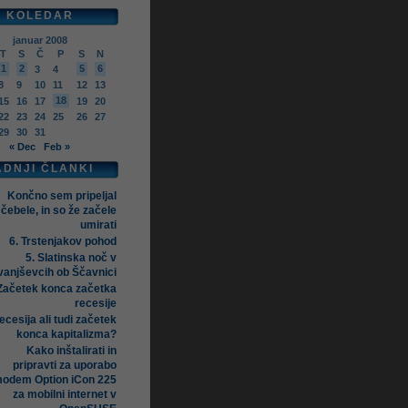
KOLEDAR
januar 2008
T
S
Č
P
S
N
1
2
5
6
3
4
8
9
10
11
12
13
18
15
16
17
19
20
22
23
24
25
26
27
29
30
31
« Dec
Feb »
ADNJI ČLANKI
Končno sem pripeljal
čebele, in so že začele
umirati
6. Trstenjakov pohod
5. Slatinska noč v
vanjševcih ob Ščavnici
Začetek konca začetka
recesije
ecesija ali tudi začetek
konca kapitalizma?
Kako inštalirati in
pripravti za uporabo
odem Option iCon 225
za mobilni internet v