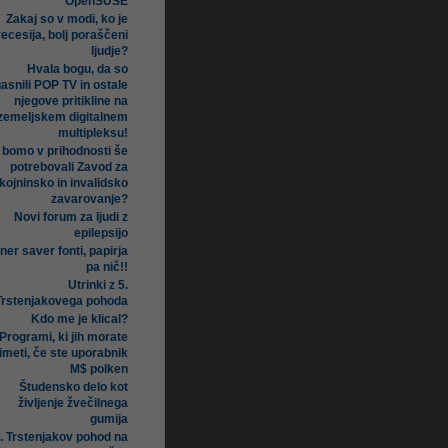
OpenSUSE
Zakaj so v modi, ko je
recesija, bolj poraščeni
ljudje?
Hvala bogu, da so
asnili POP TV in ostale
njegove pritikline na
zemeljskem digitalnem
multipleksu!
i bomo v prihodnosti še
potrebovali Zavod za
kojninsko in invalidsko
zavarovanje?
Novi forum za ljudi z
epilepsijo
ner saver fonti, papirja
pa nič!!
Utrinki z 5.
Trstenjakovega pohoda
Kdo me je klical?
Programi, ki jih morate
imeti, če ste uporabnik
M$ polken
Študensko delo kot
življenje žvečilnega
gumija
. Trstenjakov pohod na