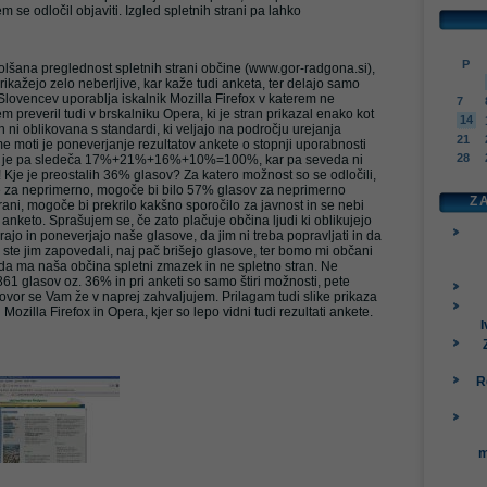
 se odločil objaviti. Izgled spletnih strani pa lahko
P
lšana preglednost spletnih strani občine (www.gor-radgona.si),
prikažejo zelo neberljive, kar kaže tudi anketa, ter delajo samo
Slovencev uporablja iskalnik Mozilla Firefox v katerem ne
7
m preveril tudi v brskalniku Opera, ki je stran prikazal enako kot
14
n ni oblikovana s standardi, ki veljajo na področju urejanja
21
me moti je poneverjanje rezultatov ankete o stopnji uporabnosti
28
ika je pa sledeča 17%+21%+16%+10%=100%, kar pa seveda ni
Kje je preostalih 36% glasov? Za katero možnost so se odločili,
 za neprimerno, mogoče bi bilo 57% glasov za neprimerno
Z
trani, mogoče bi prekrilo kakšno sporočilo za javnost in se nebi
 anketo. Sprašujem se, če zato plačuje občina ljudi ki oblikujejo
irajo in poneverjajo naše glasove, da jim ni treba popravljati in da
 ste jim zapovedali, naj pač brišejo glasove, ter bomo mi občani
 da ma naša občina spletni zmazek in ne spletno stran. Ne
 861 glasov oz. 36% in pri anketi so samo štiri možnosti, pete
ovor se Vam že v naprej zahvaljujem. Prilagam tudi slike prikaza
h Mozilla Firefox in Opera, kjer so lepo vidni tudi rezultati ankete.
I
R
m