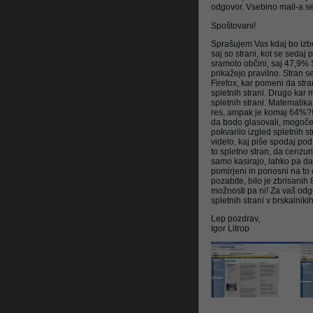
odgovor. Vsebino mail-a sem
Spoštovani!
Litrop.net
Sprašujem Vas kdaj bo izbo
saj so strani, kot se sedaj 
sramoto občini, saj 47,9% 
prikažejo pravilno. Stran se
Firefox, kar pomeni da stra
spletnih strani. Drugo kar 
spletnih strani. Matemat
res, ampak je komaj 64%?! 
da bodo glasovali, mogoče
pokvarilo izgled spletnih s
videlo, kaj piše spodaj pod
to spletno stran, da cenzur
samo kasirajo, lahko pa da
pomirjeni in ponosni na to
pozabite, bilo je zbrisanih
možnosti pa ni! Za vaš odg
spletnih strani v brskalniki
Lep pozdrav,
Igor Litrop