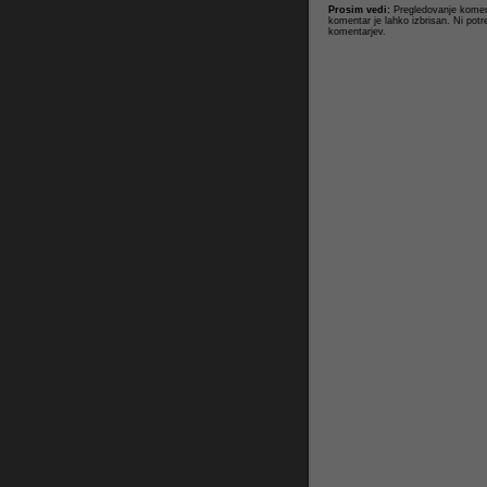
Prosim vedi:
Pregledovanje koment
komentar je lahko izbrisan. Ni potr
komentarjev.