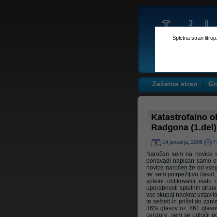
Spletna stran litro
Začetna stran
Gr
Katastrofalno o
Radgona (1.del)
14 januarja, 2008
7
Naročen sem na novice s 
ponavadi napisan samo en 
novice naročen že od vseg
ter sem potrpežljivo čakal,
spletni oblikovalci malo 
uporabnosti spletnih stran
vse skupaj naekrat ustavilo
te sešteti in prišel do za
36% glasov oz. 861 glasov
cenzure, sem se odločil p