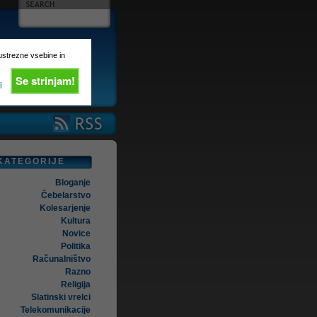
 ustrezne vsebine in
Se strinjam!
i
KATEGORIJE
Bloganje
Čebelarstvo
Kolesarjenje
Kultura
Novice
Politika
Računalništvo
Razno
Religija
Slatinski vrelci
Telekomunikacije