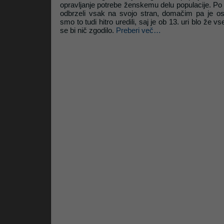
opravljanje potrebe ženskemu delu populacije. P
odbrzeli vsak na svojo stran, domačim pa je ost
smo to tudi hitro uredili, saj je ob 13. uri blo že
Litrop.net
se bi nič zgodilo.
Preberi več…