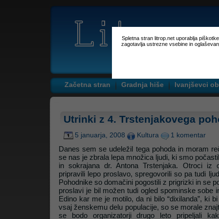
Spletna stran litrop.net uporablja piškot
zagotavlja ustrezne vsebine in oglaševan
Začetna stran
Gradnja hiše
Ivanjševci ob
Utrinki z 4. Trstenjakovega po
5 januarja, 2008
Kultura
1 komentar
Danes sem se udeležil tega pohoda in moram reči,
se nas je zbrala lepa množica ljudi, ki smo počast
in sokrajana dr. Antona Trstenjaka. Otroci i
pripravili lepo proslavo, spregovorili so pa tudi ljud
Pohodnike so domačini pogostili z prigrizki in se 
proslavi je bil možen tudi ogled spominske sobe i
Edino kar me je motilo, da ni bilo “dixilanda”, ki bi
vsaj ženskemu delu populacije, so se morale znajt
se bodo organizatorji drugo leto pripeljali kak