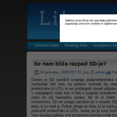
Spletna stran litrop.net uporablja piškot
zagotavlja ustrezne vsebine in oglaševan
Začetna stran
Gradnja hiše
Ivanjševci ob
Se nam bliža razpad SD-ja?
18 januarja, 2008
7:01 pop
admin
Pol
Danes je SD ustoličil svojega podpredsednika v
naslednje štiri leta, ko poteče mandat tej vladi
prebežnike iz LDS, ki so prebegnili zaradi obljube,
v nastajajoči vladi, kar ni bilo v pogodu nekater
člani že od nastanka strake, ter bi si želeli
ministrstvu. Že od vsega začetka se v stranki SD 
tista, ki jo vodi g. Pahor, druga je tista, ki jo vodi
pridružili prebežniki iz LDS, sedaj pa je svoj lonč
Vse skupaj izgleda, kot tempirana bomba sredi trop