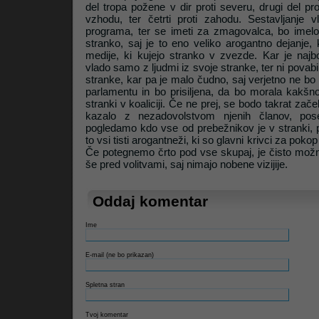
del tropa požene v dir proti severu, drugi del proti
vzhodu, ter četrti proti zahodu. Sestavljanje v
programa, ter se imeti za zmagovalca, bo imel
Litrop.net
stranko, saj je to eno veliko arogantno dejanje, 
medije, ki kujejo stranko v zvezde. Kar je najbo
vlado samo z ljudmi iz svoje stranke, ter ni povabi
stranke, kar pa je malo čudno, saj verjetno ne bo
parlamentu in bo prisiljena, da bo morala kakšno
stranki v koaliciji. Če ne prej, se bodo takrat začel
kazalo z nezadovolstvom njenih članov, pos
pogledamo kdo vse od prebežnikov je v stranki, 
to vsi tisti arogantneži, ki so glavni krivci za poko
Če potegnemo črto pod vse skupaj, je čisto možn
še pred volitvami, saj nimajo nobene vizijije.
Oddaj komentar
Ime
E-mail (ne bo prikazan)
Spletna stran
Tvoj komentar