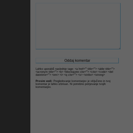
Lahko uporabiš naslednje tage: <a href="" title=""> <abbr title="">
<acronym title=""> <b> <blockquote cite=""> <cite> <code> <del
datetime=""> <em> <i> <q cite=""> <s> <strike> <strong>
Prosim vedi:
Pregledovanje komentarjev je vključeno in tvoj
komentar je lahko izbrisan. Ni potrebno potrjevanje tvojih
komentarjev.