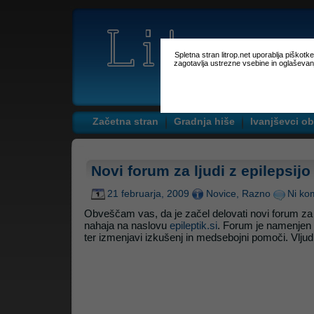
Spletna stran litrop.net uporablja piškot
zagotavlja ustrezne vsebine in oglaševan
Začetna stran
Gradnja hiše
Ivanjševci ob
Novi forum za ljudi z epilepsijo
21 februarja, 2009
Novice
,
Razno
Ni ko
Obveščam vas, da je začel delovati novi forum za lj
nahaja na naslovu
epileptik.si
. Forum je namenjen d
ter izmenjavi izkušenj in medsebojni pomoči. Vljud