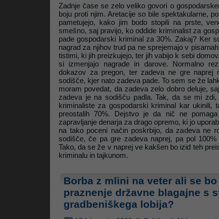
Zadnje čase se zelo veliko govori o gospodarskem 
boju proti njim. Aretacije so bile spektakularne, por
pametujejo, kako jim bodo stopili na prste, ve
smešno, saj pravijo, ko oddide kriminalist za gos
pade gospodarski kriminal za 30%. Zakaj? Ker so 
nagrad za njihov trud pa ne sprejemajo v pisarnah,
tistimi, ki jih preizkujejo, ter jih vabijo k sebi domov
si izmenjajo nagrade in darove. Normalno rezu
dokazov za pregon, ter zadeva ne gre naprej n
sodišče, kjer nato zadeva pade. To sem se že lahko
moram povedat, da zadeva zelo dobro deluje, saj
zadeva je na sodišču padla. Tak, da se mi zdi, d
kriminaliste za gospodarski kriminal kar ukinili,
preostalih 70%. Dejstvo je da nič ne pomaga š
zapravljanje denarja za drago opremo, ki jo uporabl
na tako poceni način poskrbijo, da zadeva ne r
sodišče, če pa gre zadeva naprej, pa pol 100%
Tako, da se že v naprej ve kakšen bo izid teh pre
kriminalu in tajkunom.
Borba z mlini na veter ali se bo
praznenje državne blagajne s s
gradbeniškega lobija?