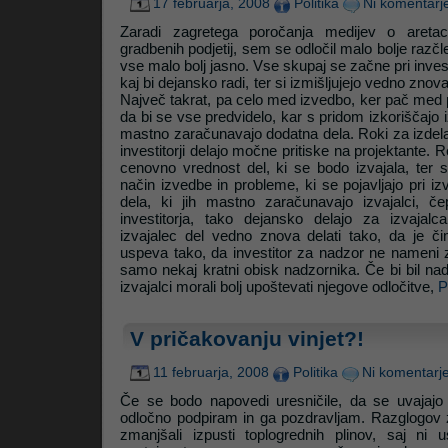
17 februarja, 2008
Politika
Ni komentarj
Zaradi zagretega poročanja medijev o aretaci
gradbenih podjetij, sem se odločil malo bolje razčlen
vse malo bolj jasno. Vse skupaj se začne pri investi
kaj bi dejansko radi, ter si izmišljujejo vedno zno
Največ takrat, pa celo med izvedbo, ker pač med p
da bi se vse predvidelo, kar s pridom izkoriščajo i
mastno zaračunavajo dodatna dela. Roki za izdel
investitorji delajo močne pritiske na projektante. 
cenovno vrednost del, ki se bodo izvajala, ter 
način izvedbe in probleme, ki se pojavljajo pri i
dela, ki jih mastno zaračunavajo izvajalci, č
investitorja, tako dejansko delajo za izvaja
izvajalec del vedno znova delati tako, da je či
uspeva tako, da investitor za nadzor ne nameni 
samo nekaj kratni obisk nadzornika. Če bi bil nad
izvajalci morali bolj upoštevati njegove odločitve,
P
V pričakovanju vinjet?!
11 februarja, 2008
Politika
Ni komentarj
Če se bodo napovedi uresničile, da se uvajajo 
odločno podpiram in ga pozdravljam. Razglogov z
zmanjšali izpusti toplogrednih plinov, saj ni u