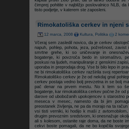
čimprej pohitite v najbližjo poslovalnico NLB, da
tisto podjetje, v katerem ste zaposleni.
Litrop.net
Rimokatoliška cerkev in njeni s
12 marca, 2008
Kultura
,
Politika
2 komen
Včeraj sem zasledil novico, da je cerkev obstoj
napuh, pohlep, pohota, jeza, požrešnost, zavist
smrtne grehe, ki so uničevanje in onesnažev
bogatenje, ki povzroča bedo in siromaštvo, pedo
poskusi na ljudeh, manipuliranje z genskimi zapis
uporaba in preprodaja drog. Vse bi bilo lepo in pr
ne bi rimokatoliška cerkev razširila svoj repertoar 
Rimokatoliško cerkev je že od nekdaj gnal pohlep 
cerkev postaja vedno bolj prevzetna in se bolj ma
pač denar na prvem mestu. No k tem so še 
bogatenje, kar rimokatoliška cerkev počne že od p
darove od ubobožanih upokojencev s starostno po
meseca v mesec, namesto da bi jim pomagala
preostanek življenja, ne pa da morajo na ta račun 
vsi tisti verniki, ki hodijo k maši z avtomobilom
drugim prevoznim sredstvom, ki onesnažuje okolje
ali s kolesom, ostanite raje doma, da ne boste i
cekvi boste pomagali, da ne bo kopičila svojeg