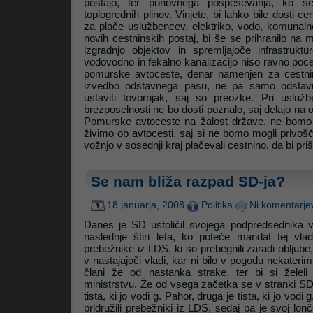
postajo, ter ponovnega pospeševanja, ko s
toplogrednih plinov. Vinjete, bi lahko bile dosti c
za plače uslužbencev, elektriko, vodo, komunalne
novih cestninskih postaj, bi še se prihranilo na m
izgradnjo objektov in spremljajoče infrastruktur
vodovodno in fekalno kanalizacijo niso ravno poceni)
pomurske avtoceste, denar namenjen za cestnin
izvedbo odstavnega pasu, ne pa samo odstavn
ustaviti tovornjak, saj so preozke. Pri usluž
brezposelnosti ne bo dosti poznalo, saj delajo na
Pomurske avtoceste na žalost države, ne bomo mo
živimo ob avtocesti, saj si ne bomo mogli privošč
vožnjo v sosednji kraj plačevali cestnino, da bi priš
Se nam bliža razpad SD-ja?
18 januarja, 2008
Politika
Ni komentarje
Danes je SD ustoličil svojega podpredsednika v
naslednje štiri leta, ko poteče mandat tej vladi
prebežnike iz LDS, ki so prebegnili zaradi obljube,
v nastajajoči vladi, kar ni bilo v pogodu nekater
člani že od nastanka strake, ter bi si želeli
ministrstvu. Že od vsega začetka se v stranki SD 
tista, ki jo vodi g. Pahor, druga je tista, ki jo vodi
pridružili prebežniki iz LDS, sedaj pa je svoj lonč