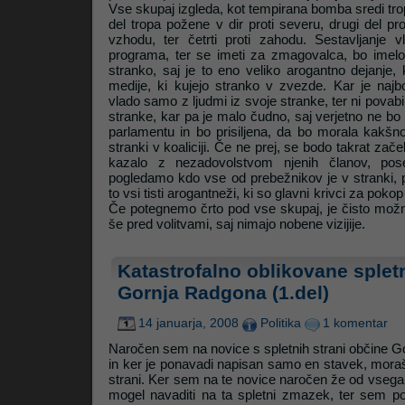
Vse skupaj izgleda, kot tempirana bomba sredi trop
del tropa požene v dir proti severu, drugi del proti
vzhodu, ter četrti proti zahodu. Sestavljanje v
programa, ter se imeti za zmagovalca, bo imel
stranko, saj je to eno veliko arogantno dejanje, 
medije, ki kujejo stranko v zvezde. Kar je najbo
vlado samo z ljudmi iz svoje stranke, ter ni povabi
stranke, kar pa je malo čudno, saj verjetno ne bo
parlamentu in bo prisiljena, da bo morala kakšno
stranki v koaliciji. Če ne prej, se bodo takrat začel
kazalo z nezadovolstvom njenih članov, pos
pogledamo kdo vse od prebežnikov je v stranki, 
to vsi tisti arogantneži, ki so glavni krivci za poko
Če potegnemo črto pod vse skupaj, je čisto možn
še pred volitvami, saj nimajo nobene vizijije.
Katastrofalno oblikovane splet
Gornja Radgona (1.del)
14 januarja, 2008
Politika
1 komentar
Naročen sem na novice s spletnih strani občine 
in ker je ponavadi napisan samo en stavek, moraš 
strani. Ker sem na te novice naročen že od vseg
mogel navaditi na ta spletni zmazek, ter sem po