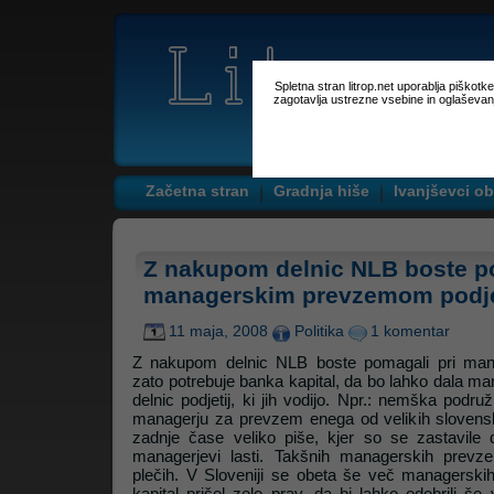
Spletna stran litrop.net uporablja piškot
zagotavlja ustrezne vsebine in oglaševan
Začetna stran
Gradnja hiše
Ivanjševci ob
Z nakupom delnic NLB boste p
managerskim prevzemom podje
11 maja, 2008
Politika
1 komentar
Z nakupom delnic NLB boste pomagali pri manag
zato potrebuje banka kapital, da bo lahko dala m
delnic podjetij, ki jih vodijo. Npr.: nemška podru
managerju za prevzem enega od velikih slovensk
zadnje čase veliko piše, kjer so se zastavile d
managerjevi lasti. Takšnih managerskih prev
plečih. V Sloveniji se obeta še več managersk
kapital prišel zelo prav, da bi lahko odobrili še