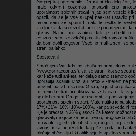
čimprej kaj spremenilo. Da mi ni blo dolg čas, te
malo odvrnili pozornost pripravili eno anket
uporabnosti spletnih strani in jaz sem veselo kli
opazil, da se je vse skupaj naekrat ustavilo pri
nakar sem se spomnil malo te reulta te seštet
zaključka, da so rezultati ankete ponarejeni in d
glasov. Najbolj me zanima, kdo je odredil to
cenzure, sem se odločil poslati elektronsko pošto
da bom dobil odgovor. Vsebino mail-a sem se odloči
strani pa lahko
Spoštovani!
Sprašujem Vas kdaj bo izbolšana preglednost splet
(www.gor-radgona.si), saj so strani, kot se sedaj pr
kar kaže tudi anketa, ter delajo samo sramoto obč
uporablja iskalnik Mozilla Firefox v katerem ne pri
preveril tudi v brskalniku Opera, ki je stran prikaza
pomeni da stran ni oblikovana s standardi, ki velja
spletnih strani. Drugo kar me moti je poneverjanje 
uporabnosti spletnih strani. Matematika je pa sled
17%+21%+16%+10%=100%, kar pa seveda ni res,
Kje je preostalih 36% glasov? Za katero možnost s
glasovali, mogoče za neprimerno, mogoče bi bilo
pokvarilo izgled spletnih strani, mogoče bi prekril
javnost in se nebi videlo, kaj piše spodaj pod ank
plačuje občina ljudi ki oblikujejo to spletno stran, 