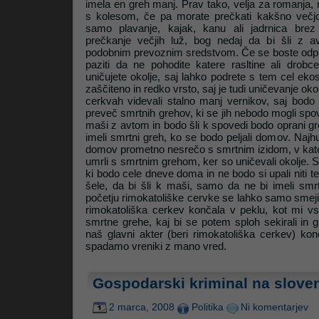
imela en greh manj. Prav tako, velja za romanja, n
s kolesom, če pa morate prečkati kakšno večj
samo plavanje, kajak, kanu ali jadrnica bre
prečkanje večjih luž, bog nedaj da bi šli z a
podobnim prevoznim sredstvom. Če se boste odpra
paziti da ne pohodite katere rasltine ali drobc
uničujete okolje, saj lahko podrete s tem cel eko
zaščiteno in redko vrsto, saj je tudi uničevanje ok
cerkvah videvali stalno manj vernikov, saj bodo 
preveč smrtnih grehov, ki se jih nebodo mogli spov
maši z avtom in bodo šli k spovedi bodo oprani g
imeli smrtni greh, ko se bodo peljali domov. Najhu
domov prometno nesrečo s smrtnim izidom, v kateri
umrli s smrtnim grehom, ker so uničevali okolje. Se 
ki bodo cele dneve doma in ne bodo si upali niti tele
šele, da bi šli k maši, samo da ne bi imeli s
početju rimokatoliške cervke se lahko samo smej
rimokatoliška cerkev končala v peklu, kot mi vs
smrtne grehe, kaj bi se potem sploh sekirali in 
naš glavni akter (beri rimokatoliška cerkev) ko
spadamo vreniki z mano vred.
Gospodarski kriminal na slov
2 marca, 2008
Politika
Ni komentarjev