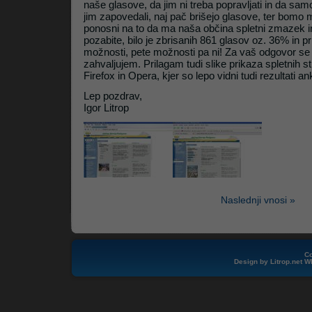
naše glasove, da jim ni treba popravljati in da sam
jim zapovedali, naj pač brišejo glasove, ter bomo m
ponosni na to da ma naša občina spletni zmazek in
pozabite, bilo je zbrisanih 861 glasov oz. 36% in pr
možnosti, pete možnosti pa ni! Za vaš odgovor se
zahvaljujem. Prilagam tudi slike prikaza spletnih st
Firefox in Opera, kjer so lepo vidni tudi rezultati an
Lep pozdrav,
Igor Litrop
Naslednji vnosi »
Co
Design by
Litrop.net
W