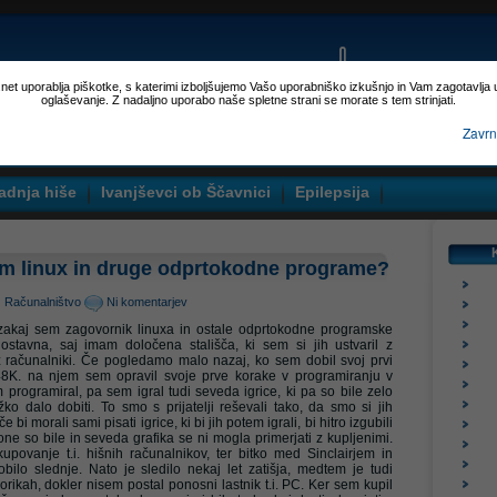
p.net uporablja piškotke, s katerimi izboljšujemo Vašo uporabniško izkušnjo in Vam zagotavlja
oglaševanje. Z nadaljno uporabo naše spletne strani se morate s tem strinjati.
Zavrn
adnja hiše
Ivanjševci ob Ščavnici
Epilepsija
am linux in druge odprtokodne programe?
Računalništvo
Ni komentarjev
 zakaj sem zagovornik linuxa in ostale odprtokodne programske
ostavna, saj imam določena stališča, ki sem si jih ustvaril z
 računalniki. Če pogledamo malo nazaj, ko sem dobil svoj prvi
8K. na njem sem opravil svoje prve korake v programiranju v
programiral, pa sem igral tudi seveda igrice, ki pa so bile zelo
žko dalo dobiti. To smo s prijatelji reševali tako, da smo si jih
bi morali sami pisati igrice, ki bi jih potem igrali, bi hitro izgubili
ne so bile in seveda grafika se ni mogla primerjati z kupljenimi.
upovanje t.i. hišnih računalnikov, ter bitko med Sinclairjem in
ilo slednje. Nato je sledilo nekaj let zatišja, medtem je tudi
ikah, dokler nisem postal ponosni lastnik t.i. PC. Ker sem kupil