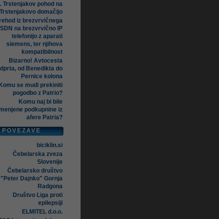
. Trstenjakov pohod na
Trstenjakovo domačijo
rehod iz brezvrvičnega
ISDN na brezvrvično IP
telefonijo z aparati
siemens, ter njihova
kompatibilnost
Bizarno! Avtocesta
dprta, od Benedikta do
Pernice kolona
Komu se mudi prekiniti
pogodbo z Patrio?
Komu naj bi bile
menjene podkupnine iz
afere Patria?
POVEZAVE
biciklin.si
Čebelarska zveza
Slovenije
Čebelarsko društvo
"Peter Dajnko" Gornja
Radgona
Društvo Liga proti
epilepsiji
ELMITEL d.o.o.