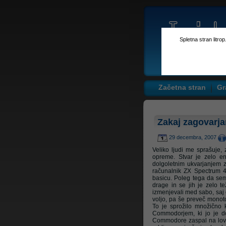
Spletna stran litro
Začetna stran
Gr
Zakaj zagovarj
29 decembra, 2007
Veliko ljudi me sprašuje,
opreme. Stvar je zelo en
dolgoletnim ukvarjanjem z
računalnik ZX Spectrum 4
basicu. Poleg tega da sem 
drage in se jih je zelo te
izmenjevali med sabo, saj če 
voljo, pa še preveč monoto
To je sprožilo množično k
Commodorjem, ki jo je dob
Commodore zaspal na lovor