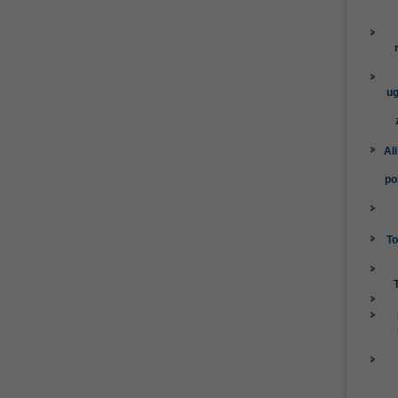
ug
Al
po
To