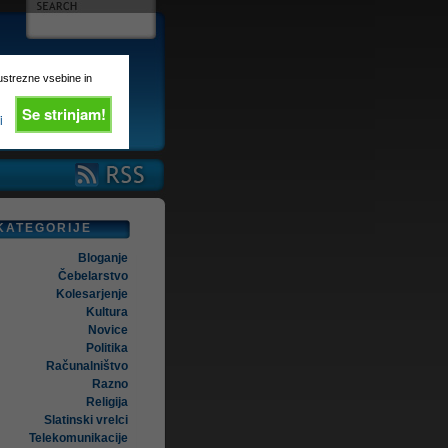
 ustrezne vsebine in
Se strinjam!
i
KATEGORIJE
Bloganje
Čebelarstvo
Kolesarjenje
Kultura
Novice
Politika
Računalništvo
Razno
Religija
Slatinski vrelci
Telekomunikacije