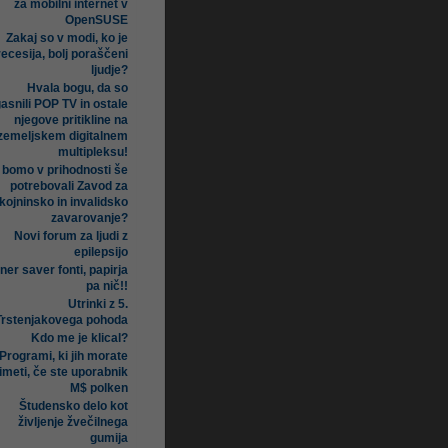
za mobilni internet v
OpenSUSE
Zakaj so v modi, ko je
recesija, bolj poraščeni
ljudje?
Hvala bogu, da so
asnili POP TV in ostale
njegove pritikline na
zemeljskem digitalnem
multipleksu!
i bomo v prihodnosti še
potrebovali Zavod za
kojninsko in invalidsko
zavarovanje?
Novi forum za ljudi z
epilepsijo
ner saver fonti, papirja
pa nič!!
Utrinki z 5.
Trstenjakovega pohoda
Kdo me je klical?
Programi, ki jih morate
imeti, če ste uporabnik
M$ polken
Študensko delo kot
življenje žvečilnega
gumija