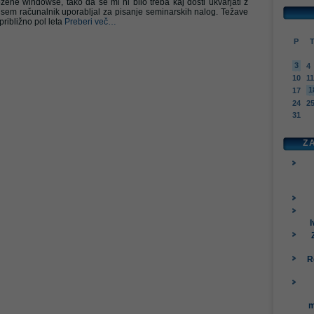
žene windowse, tako da se mi ni bilo treba kaj dosti ukvarjati z
aj sem računalnik uporabljal za pisanje seminarskih nalog. Težave
približno pol leta
Preberi več…
P
3
4
10
11
1
17
24
2
31
Z
I
R
m