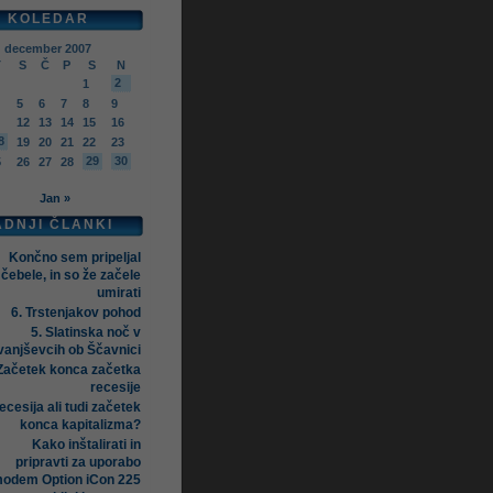
KOLEDAR
december 2007
T
S
Č
P
S
N
2
1
5
6
7
8
9
12
13
14
15
16
8
19
20
21
22
23
29
30
5
26
27
28
Jan »
ADNJI ČLANKI
Končno sem pripeljal
čebele, in so že začele
umirati
6. Trstenjakov pohod
5. Slatinska noč v
vanjševcih ob Ščavnici
Začetek konca začetka
recesije
ecesija ali tudi začetek
konca kapitalizma?
Kako inštalirati in
pripravti za uporabo
odem Option iCon 225