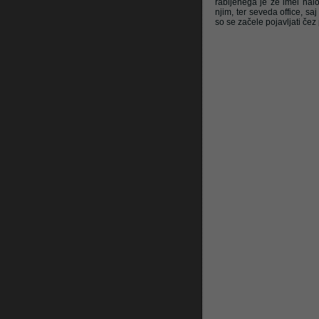
rabljenega je že imel nalo
njim, ter seveda office, s
so se začele pojavljati čez 
Litrop.net