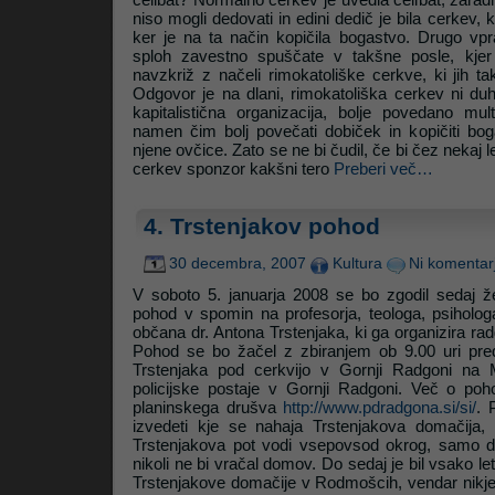
niso mogli dedovati in edini dedič je bila cerkev, 
ker je na ta način kopičila bogastvo. Drugo vp
sploh zavestno spuščate v takšne posle, kjer 
Litrop.net
navzkriž z načeli rimokatoliške cerkve, ki jih ta
Odgovor je na dlani, rimokatoliška cerkev ni d
kapitalistična organizacija, bolje povedano mul
namen čim bolj povečati dobiček in kopičiti bog
njene ovčice. Zato se ne bi čudil, če bi čez nekaj le
cerkev sponzor kakšni tero
Preberi več…
4. Trstenjakov pohod
30 decembra, 2007
Kultura
Ni komentar
V soboto 5. januarja 2008 se bo zgodil sedaj že
pohod v spomin na profesorja, teologa, psiholo
občana dr. Antona Trstenjaka, ki ga organizira ra
Pohod se bo žačel z zbiranjem ob 9.00 uri pr
Trstenjaka pod cerkvijo v Gornji Radgoni na M
policijske postaje v Gornji Radgoni. Več o poho
planinskega drušva
http://www.pdradgona.si/si/
. 
izvedeti kje se nahaja Trstenjakova domačija
Trstenjakova pot vodi vsepovsod okrog, samo d
nikoli ne bi vračal domov. Do sedaj je bil vsako l
Trstenjakove domačije v Rodmošcih, vendar nikje