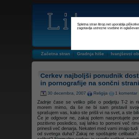
Spletna stran litrop.net uporablja piškot
zagotavlja ustrezne vsebine in oglaševan
Začetna stran
Gradnja hiše
Ivanjševci ob
Cerkev najboljši ponudnik dost
in pornografije na sončni strani
30 decembra, 2007
Religija
1 komentar
Zadnje čase se veliko piše o podjetju T-2 in ri
morem mimo, da še ne bi sam pristavil svojeg
sprašujem vas, kako ste prišli vi na svet, a ste bi
Če je odgovor ne, zakaj potem nasprotujete porn
pozitivno posledico, saj lahko to pomeni več ri
prinesli več denarja. Nekateri med vami imajo tudi o
od svetega duha? Zakaj ne spoštujete celibata? 
celibat? Normalno cerkev je uvedla celibat, zaradi