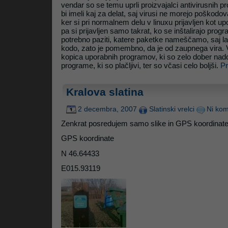
vendar so se temu uprli proizvajalci antivirusnih p
bi imeli kaj za delat, saj virusi ne morejo poškodo
ker si pri normalnem delu v linuxu prijavljen kot up
Litrop.net
pa si prijavljen samo takrat, ko se inštalirajo program
potrebno paziti, katere paketke nameščamo, saj la
kodo, zato je pomembno, da je od zaupnega vira. 
kopica uporabnih programov, ki so zelo dober na
programe, ki so plačljivi, ter so včasi celo boljši.
Pr
Kralova slatina
2 decembra, 2007
Slatinski vrelci
Ni kom
Zenkrat posredujem samo slike in GPS koordinate,
GPS koordinate
N 46.64433
E015.93119