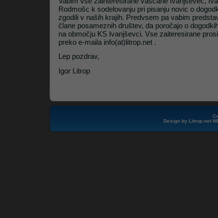
Vabim vse zainteresirane vaščane Ivanjševec, Iva
Rodmošc k sodelovanju pri pisanju novic o dogodki
zgodili v naših krajih. Predvsem pa vabim predsta
člane posameznih društev, da poročajo o dogodkih,
na območju KS Ivanjševci. Vse zaiteresirane pros
preko e-maila info(at)litrop.net .
Lep pozdrav,
Igor Litrop
Co
Design by
Litrop.net
W