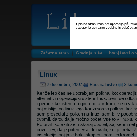
Spletna stran litrop.net uporablja piškot
zagotavlja ustrezne vsebine in oglaševan
Začetna stran
Gradnja hiše
Ivanjševci ob
Linux
2 decembra, 2007
Računalništvo
2 kome
Ker že lep čas ne uporabljam polkna, kot operaci
alternativni operacijski sistem linux. Sem se odloči
operacijski sistem drugim uporabnikom, ki so v k
saj mislijo, da linux tega kar zmorejo polkna, kar 
sem presedlal z polken na linux, sem bil v podob
dvomil, da to, da je možno početi vse to v linuxu, k
Po prvih korakih sem skoraj obupal, saj sem imel
driver-jev, da je potem vse delovalo, kot je treba. Z
instalacije, saj jo je hotel skopirati sam “mikromehki”