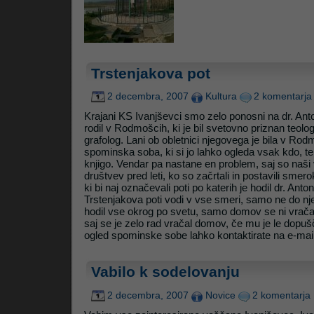
Trstenjakova pot
2 decembra, 2007
Kultura
2 komentarja
Krajani KS Ivanjševci smo zelo ponosni na dr. Anto
rodil v Rodmošcih, ki je bil svetovno priznan teolog,
grafolog. Lani ob obletnici njegovega je bila v Ro
spominska soba, ki si jo lahko ogleda vsak kdo, t
knjigo. Vendar pa nastane en problem, saj so naši vr
društvev pred leti, ko so začrtali in postavili sme
ki bi naj označevali poti po katerih je hodil dr. Anton
Trstenjakova poti vodi v vse smeri, samo ne do nj
hodil vse okrog po svetu, samo domov se ni vračal
saj se je zelo rad vračal domov, če mu je le dopuš
ogled spominske sobe lahko kontaktirate na e-mail: i
Vabilo k sodelovanju
2 decembra, 2007
Novice
2 komentarja